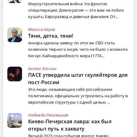
Мироустроительная война: На фронтах
спецоперации; Демократия — это вам не лобио
кушать; Евроразвод и девичья фамилия; От...
Максим Карев
Тяни, детка, тяни!
Анкара сделала заявку по итогам СВО стать
хозяином Черного моря, чего не было с момента
Кючук-Кайнарджийского мира (1774...
Антон Копнин
ПАСЕ утвердила штат гауляйтеров для
пост-России
Эти люди, называющие себя российскими
политиками, официально устроились на работу в
европейские структуры с одной целью ...
Надежда Ляховецкая
Киево-Печерская лавра: как был
открыт путь к захвату
Весной 2023 года события вокруг Киево-