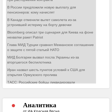
Аналитика
от ИА Красная Весна