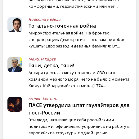
комфортными, гедонистическими или нет...
Новости недели
Тотально-точечная война
Мироустроительная война: На фронтах
спецоперации; Демократия — это вам не лобио
кушать; Евроразвод и девичья фамилия; От...
Максим Карев
Тяни, детка, тяни!
Анкара сделала заявку по итогам СВО стать
хозяином Черного моря, чего не было с момента
Кючук-Кайнарджийского мира (1774...
Антон Копнин
ПАСЕ утвердила штат гауляйтеров для
пост-России
Эти люди, называющие себя российскими
политиками, официально устроились на работу в
европейские структуры с одной целью ...