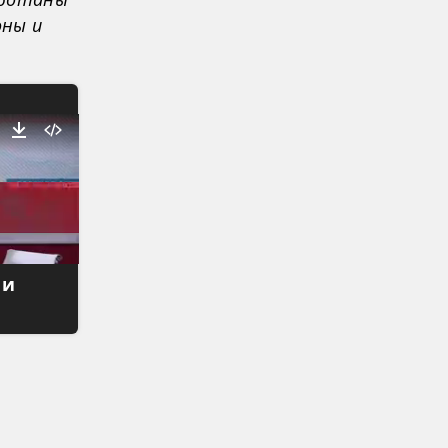
оны и
 и
и