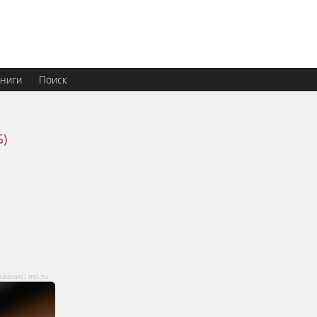
ниги
Поиск
)
жение: mil.ru