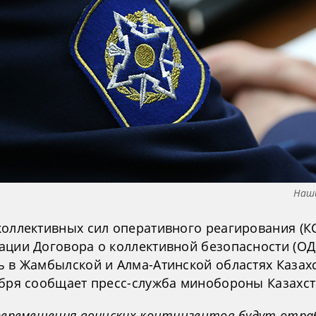
Наш
коллективных сил оперативного реагирования (К
ации Договора о коллективной безопасности (ОД
ь в Жамбылской и Алма-Атинской областях Казахс
ября сообщает пресс-служба минобороны Казахст
 перемещения воинских контингентов будут отр