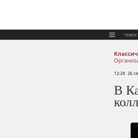
Новос
Классич
Организа
12:28 26 с
В Ка
кол