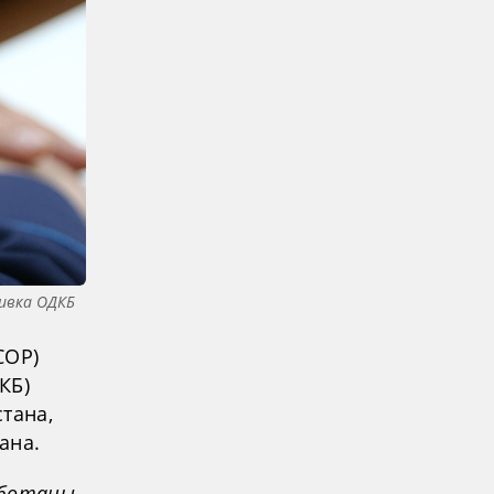
ивка ОДКБ
СОР)
КБ)
тана,
ана.
аботаны