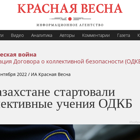
ти
Видео
Аналитика
Авторы
Комментарии
Газета
К
еская война
ция Договора о коллективной безопасности (ОДКБ
ентября 2022
/ ИА Красная Весна
захстане стартовали
лективные учения ОДКБ
Изобра