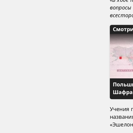
вопросы
всестор
Смотри
Польши
Шафран
Учения п
названи
«Эшелон