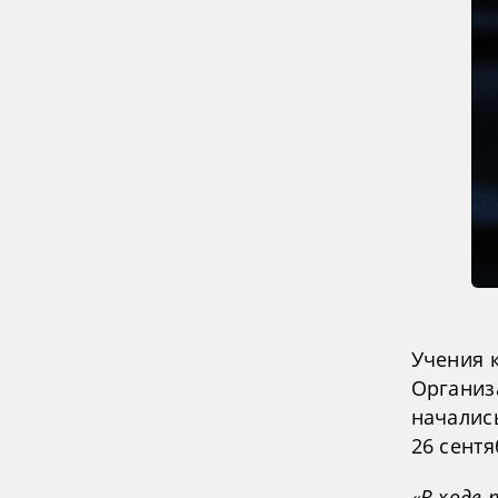
Учения 
Организ
началис
26 сент
«В ходе