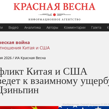
ти
Видео
Аналитика
Авторы
Комментарии
Газета
К
еская война
тношения Китая и США
ая 2026
/ ИА Красная Весна
фликт Китая и США
ведет к взаимному ущер
Цзиньпин
Изображение: Сергей Анашкин © ИА 