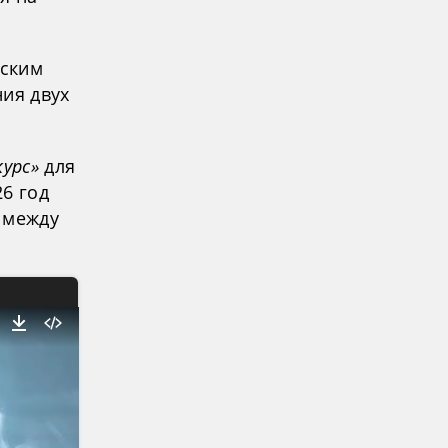
нским
ния двух
курс»
для
6 год
 между