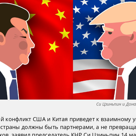
Си Цзиньпин и Дон
й конфликт США и Китая приведет к взаимному 
 страны должны быть партнерами, а не превраща
ков, заявил председатель КНР Си Цзиньпин 14 ма