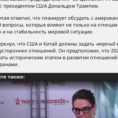
 с президентом США Дональдом Трампом.
итая отметил, что планирует обсудить с америка
й вопросы, которые влияют не только на отноше
о и на стабильность мировой ситуации.
еркнул, что США и Китай должны задать
«верный 
вусторонних отношений. Он предположил, что 202
тать историческим этапом в развитии отношений
транами.
те также: