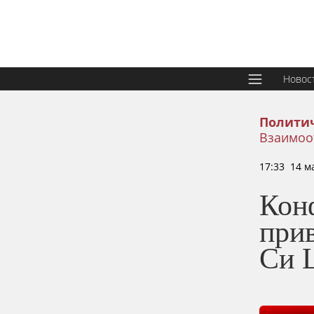
Новос
Политич
Взаимоо
17:33 14 м
Кон
при
Си 