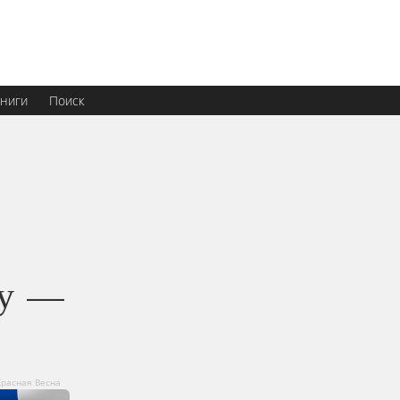
ниги
Поиск
бу —
Красная Весна