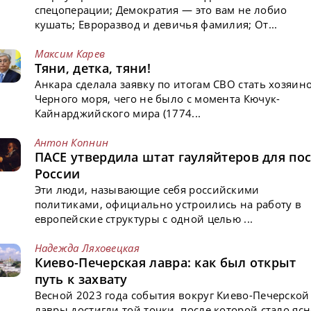
спецоперации; Демократия — это вам не лобио
кушать; Евроразвод и девичья фамилия; От...
Максим Карев
Тяни, детка, тяни!
Анкара сделала заявку по итогам СВО стать хозяин
Черного моря, чего не было с момента Кючук-
Кайнарджийского мира (1774...
Антон Копнин
ПАСЕ утвердила штат гауляйтеров для пос
России
Эти люди, называющие себя российскими
политиками, официально устроились на работу в
европейские структуры с одной целью ...
Надежда Ляховецкая
Киево-Печерская лавра: как был открыт
путь к захвату
Весной 2023 года события вокруг Киево-Печерской
лавры достигли той точки, после которой стало ясн