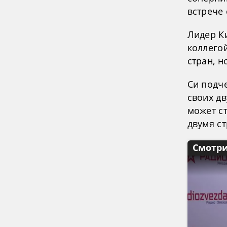
встрече
Лидер К
коллего
стран, н
Си подч
своих д
может с
двумя с
Смотри