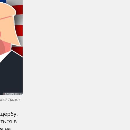
альд Трамп
ущербу,
ться в
я на