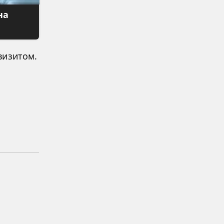
на
визитом.