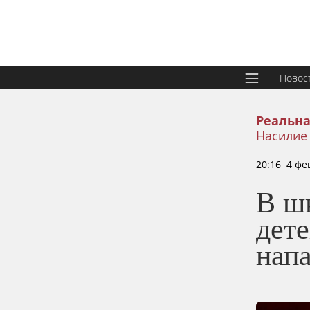
Новос
Реальна
Насилие
20:16 4 фе
В ш
дете
нап