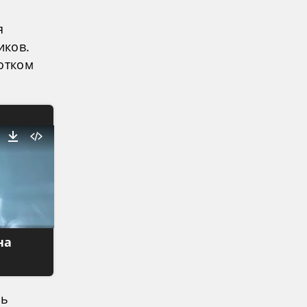
я
иков.
отком
на
ль