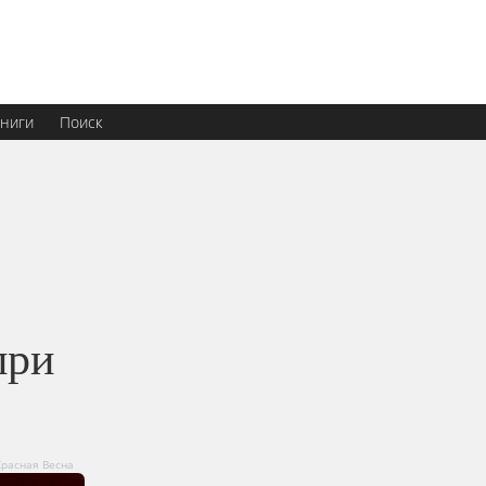
ниги
Поиск
при
Красная Весна