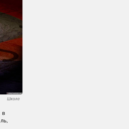
Школа
 в
ль,