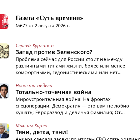
Газета «Суть времени»
№677 от 2 августа 2026 г.
Сергей Кургинян
Запад против Зеленского?
Проблема сейчас для России стоит не между
различными типами жизни, более или менее
комфортными, гедонистическими или нет...
Новости недели
Тотально-точечная война
Мироустроительная война: На фронтах
спецоперации; Демократия — это вам не лобио
кушать; Евроразвод и девичья фамилия; От...
Максим Карев
Тяни, детка, тяни!
Анкара сделала заявку по итогам СВО стать хозяин