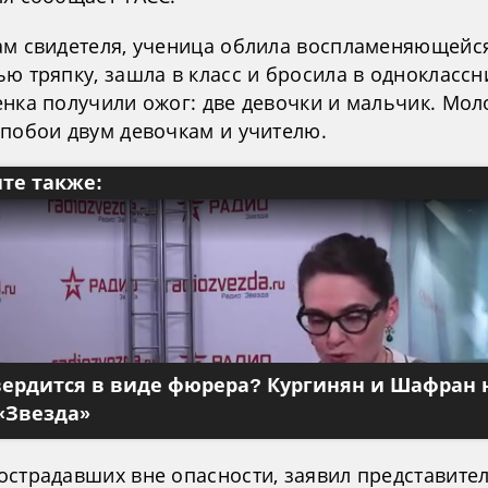
ам свидетеля, ученица облила воспламеняющейс
ю тряпку, зашла в класс и бросила в одноклассн
енка получили ожог: две девочки и мальчик. Мол
 побои двум девочкам и учителю.
те также:
вердится в виде фюрера? Кургинян и Шафран 
«Звезда»
острадавших вне опасности, заявил представите