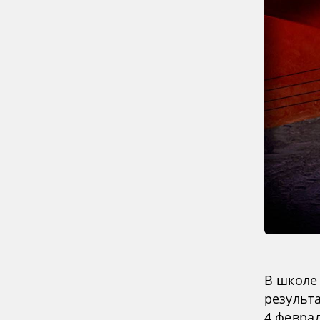
В школе
результа
4 февра