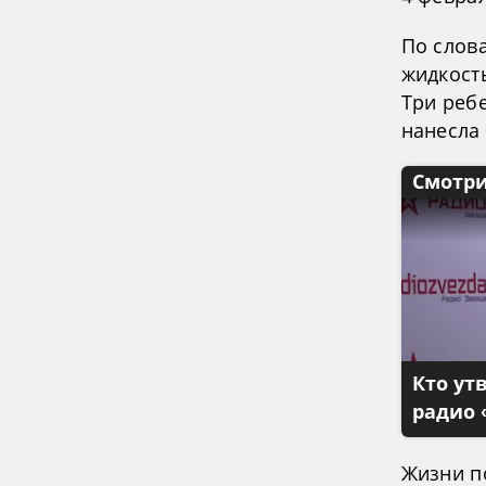
По слов
жидкость
Три реб
нанесла
Смотри
Кто ут
радио 
Жизни п