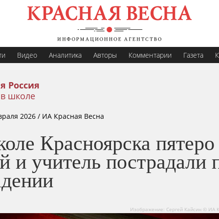
ти
Видео
Аналитика
Авторы
Комментарии
Газета
К
я Россия
 в школе
враля 2026
/ ИА Красная Весна
коле Красноярска пятеро
й и учитель пострадали 
адении
Изображение: Сергей Кайсин © ИА 