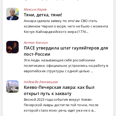
Максим Карев
Тяни, детка, тяни!
Анкара сделала заявку по итогам СВО стать
хозяином Черного моря, чего не было с момента
Кючук-Кайнарджийского мира (1774...
Антон Копнин
ПАСЕ утвердила штат гауляйтеров для
пост-России
Эти люди, называющие себя российскими
политиками, официально устроились на работу в
европейские структуры с одной целью ...
Надежда Ляховецкая
Киево-Печерская лавра: как был
открыт путь к захвату
Весной 2023 года события вокруг Киево-
Печерской лавры достигли той точки, после
которой стало ясно: речь идет уже не о в...