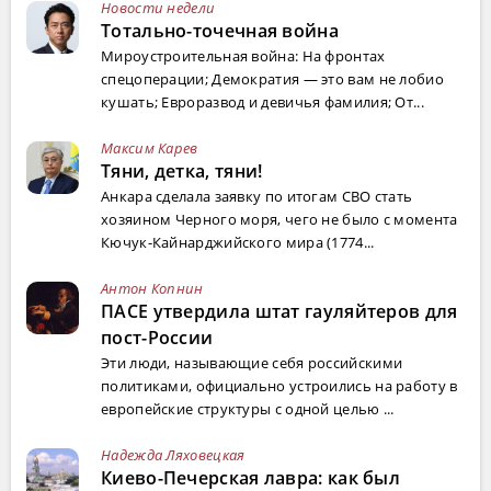
Новости недели
Тотально-точечная война
Мироустроительная война: На фронтах
спецоперации; Демократия — это вам не лобио
кушать; Евроразвод и девичья фамилия; От...
Максим Карев
Тяни, детка, тяни!
Анкара сделала заявку по итогам СВО стать
хозяином Черного моря, чего не было с момента
Кючук-Кайнарджийского мира (1774...
Антон Копнин
ПАСЕ утвердила штат гауляйтеров для
пост-России
Эти люди, называющие себя российскими
политиками, официально устроились на работу в
европейские структуры с одной целью ...
Надежда Ляховецкая
Киево-Печерская лавра: как был