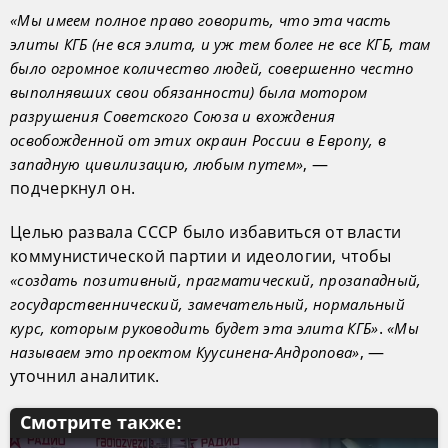
«Мы имеем полное право говорить, что эта часть
элиты КГБ (не вся элита, и уж тем более не все КГБ, там
было огромное количество людей, совершенно честно
выполнявших свои обязанности) была мотором
разрушения Советского Союза и вхождения
освобожденной от этих окраин России в Европу, в
, —
западную цивилизацию, любым путем»
подчеркнул он.
Целью развала СССР было избавиться от власти
коммунистической партии и идеологии, чтобы
«создать позитивный, прагматический, прозападный,
государственнический, замечательный, нормальный
.
курс, которым руководить будет эта элита КГБ»
«Мы
, —
называем это проектом Куусинена-Андропова»
уточнил аналитик.
Смотрите также: