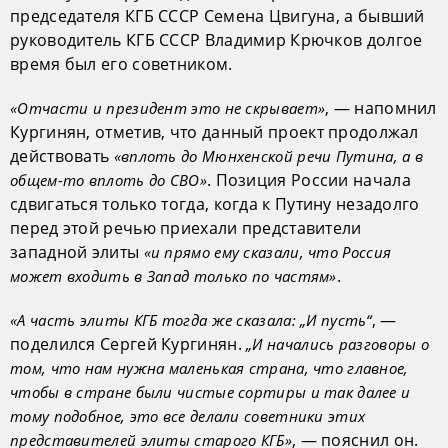
председателя КГБ СССР Семена Цвигуна, а бывший
руководитель КГБ СССР Владимир Крючков долгое
время был его советником.
, — напомнил
«Отчасти и президент это не скрывает»
Кургинян, отметив, что данный проект продолжал
действовать
«вплоть до Мюнхенской речи Путина, а в
. Позиция России начала
общем-то вплоть до СВО»
сдвигаться только тогда, когда к Путину незадолго
перед этой речью приехали представители
западной элиты
«и прямо ему сказали, что Россия
.
может входить в Запад только по частям»
, —
«А часть элиты КГБ тогда же сказала: „И пусть“
поделился Сергей Кургинян.
„И начались разговоры о
том, что нам нужна маленькая страна, что главное,
чтобы в стране были чистые сортиры и так далее и
тому подобное, это все делали советники этих
, — пояснил он.
представителей элиты старого КГБ»