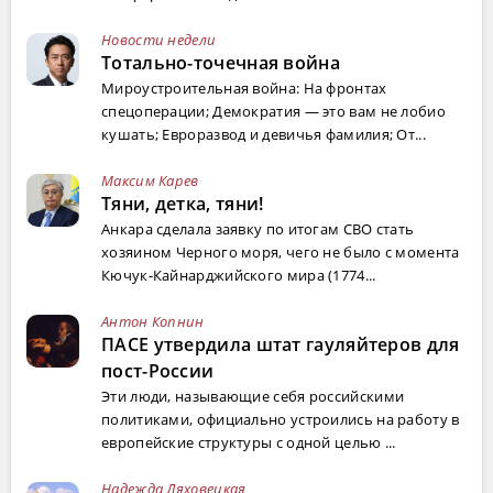
Новости недели
Тотально-точечная война
Мироустроительная война: На фронтах
спецоперации; Демократия — это вам не лобио
кушать; Евроразвод и девичья фамилия; От...
Максим Карев
Тяни, детка, тяни!
Анкара сделала заявку по итогам СВО стать
хозяином Черного моря, чего не было с момента
Кючук-Кайнарджийского мира (1774...
Антон Копнин
ПАСЕ утвердила штат гауляйтеров для
пост-России
Эти люди, называющие себя российскими
политиками, официально устроились на работу в
европейские структуры с одной целью ...
Надежда Ляховецкая