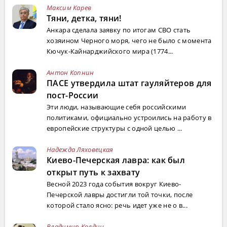
Максим Карев
Тяни, детка, тяни!
Анкара сделала заявку по итогам СВО стать
хозяином Черного моря, чего не было с момента
Кючук-Кайнарджийского мира (1774...
Антон Копнин
ПАСЕ утвердила штат гауляйтеров для
пост-России
Эти люди, называющие себя российскими
политиками, официально устроились на работу в
европейские структуры с одной целью ...
Надежда Ляховецкая
Киево-Печерская лавра: как был
открыт путь к захвату
Весной 2023 года события вокруг Киево-
Печерской лавры достигли той точки, после
которой стало ясно: речь идет уже не о в...
Владимир Колдин