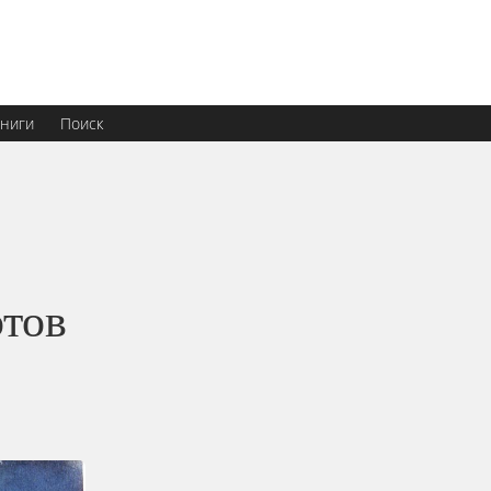
ниги
Поиск
тов