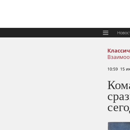
Новос
Классич
Взаимоо
10:59 15 и
Ком
сраз
сег