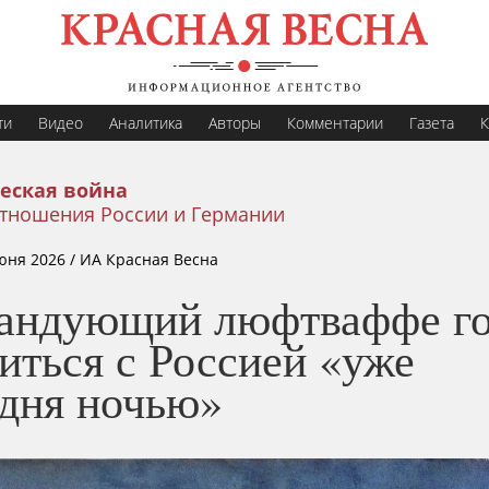
ти
Видео
Аналитика
Авторы
Комментарии
Газета
К
еская война
тношения России и Германии
юня 2026
/ ИА Красная Весна
андующий люфтваффе го
иться с Россией «уже
одня ночью»