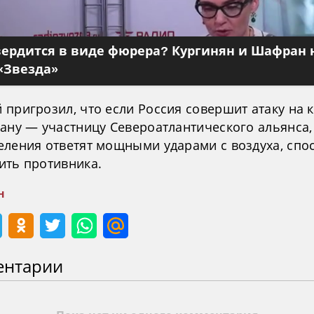
вердится в виде фюрера? Кургинян и Шафран 
«Звезда»
пригрозил, что если Россия совершит атаку на 
ану — участницу Североатлантического альянса, 
еления ответят мощными ударами с воздуха, сп
ить противника.
н
ентарии