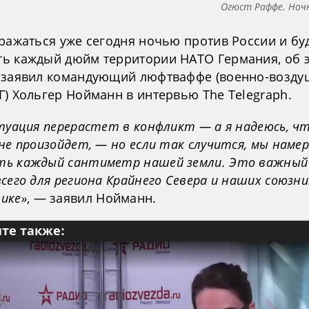
Огюст Раффе. Ноч
сражаться уже сегодня ночью против России и бу
ь каждый дюйм территории НАТО Германия, об 
 заявил командующий люфтваффе (военно-возд
Г) Хольгер Нойманн в интервью The Telegraph.
итуация перерастет в конфликт — а я надеюсь, ч
не произойдет, — но если так случится, мы наме
ь каждый сантиметр нашей земли. Это важный 
сего для региона Крайнего Севера и наших союзни
ике»
, — заявил Нойманн.
те также: