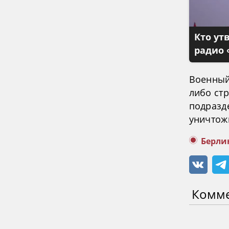
Кто ут
радио 
Военный 
либо стр
подразд
уничтож
Берли
Комм