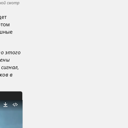
ной смотр
дет
этом
ушные
то этого
рены
сигнал,
ков в