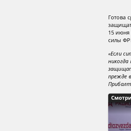
Готова 
защищат
15 июня
силы ФР
«Если с
никогда 
защищат
прежде в
Прибалт
Смотри