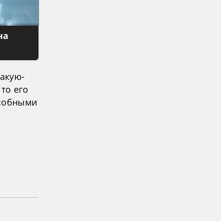
на
какую-
то его
особными