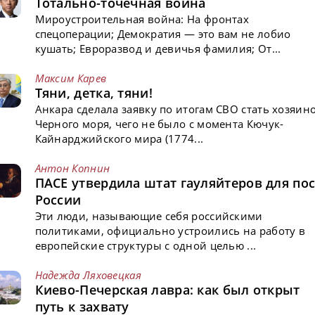
Тотально-точечная война
Мироустроительная война: На фронтах
спецоперации; Демократия — это вам не лобио
кушать; Евроразвод и девичья фамилия; От...
Максим Карев
Тяни, детка, тяни!
Анкара сделала заявку по итогам СВО стать хозяин
Черного моря, чего не было с момента Кючук-
Кайнарджийского мира (1774...
Антон Копнин
ПАСЕ утвердила штат гауляйтеров для пос
России
Эти люди, называющие себя российскими
политиками, официально устроились на работу в
европейские структуры с одной целью ...
Надежда Ляховецкая
Киево-Печерская лавра: как был открыт
путь к захвату