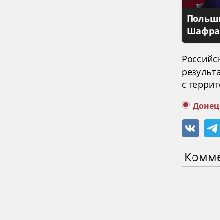
Польши
Шафран
Российс
результ
с терри
Донец
Комм