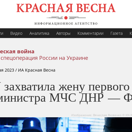
ти
Видео
Аналитика
Авторы
Комментарии
Газета
К
еская война
 спецоперация России на Украине
ая 2023
/ ИА Красная Весна
 захватила жену первого
министра МЧС ДНР — 
Изображение: Вячеслав Яковенко © ИА 