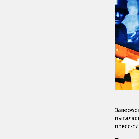
Завербо
пыталас
пресс-с