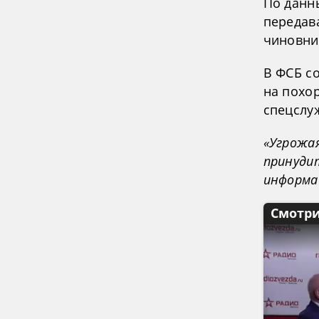
По данн
передав
чиновни
В ФСБ с
на похо
спецслу
«Угрожая
принуди
информа
Смотри