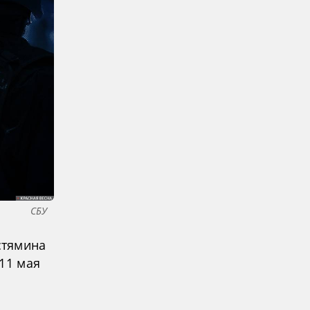
СБУ
стямина
11 мая