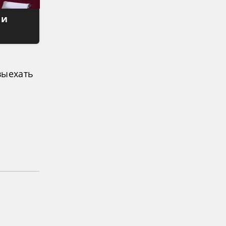
 и
выехать