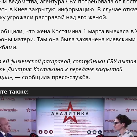
ым ведомства, агентура СБУ потребовала от Кос
ать в Киев закрытую информацию. В случае отка
ку угрожали расправой над его женой.
ообщили, что жена Костямина 1 марта выехала в 
роны матери. Там она была захвачена киевскими
жбами.
 ей физической расправой, сотрудники СБУ пытал
ть Дмитрия Костямина к передаче закрытой
ции»
, — сообщила пресс-служба.
те также: