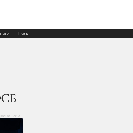
ниги
Поиск
ФСБ
Красная Весна