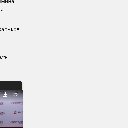
тямина
за
Харьков
ись