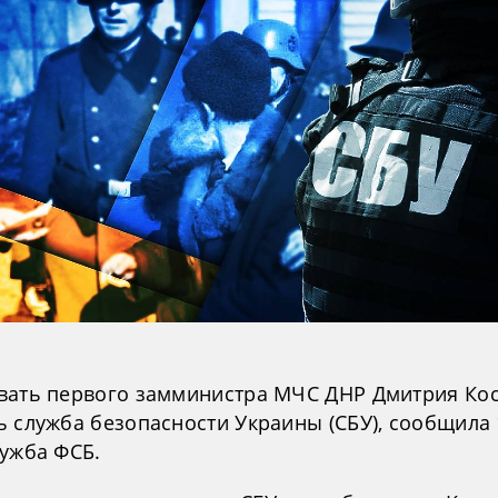
вать первого замминистра МЧС ДНР Дмитрия Ко
ь служба безопасности Украины (СБУ), сообщила 
лужба ФСБ.