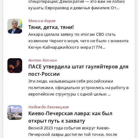
спецоперации; Демократия — это вам не лобио
кушать; Евроразвод и девичья фамилия; От...
Максим Карев
Тяни, детка, тяни!
Анкара сделала заявку по итогам СВО стать
хозяином Черного моря, чего не было с момента
Кючук-Кайнарджийского мира (1774...
Антон Копнин
ПАСЕ утвердила штат гауляйтеров для
пост-России
Эти люди, называющие себя российскими
политиками, официально устроились на работу в
европейские структуры с одной целью ...
Надежда Ляховецкая
Киево-Печерская лавра: как был
открыт путь к захвату
Весной 2023 года события вокруг Киево-
Печерской лавры достигли той точки, после