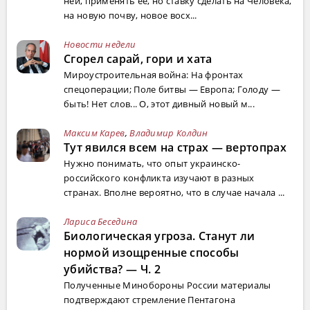
ней, применять ее, но ставку сделать на Человека,
на новую почву, новое восх...
Новости недели
Сгорел сарай, гори и хата
Мироустроительная война: На фронтах
спецоперации; Поле битвы — Европа; Голоду —
быть! Нет слов... О, этот дивный новый м...
Максим Карев
,
Владимир Колдин
Тут явился всем на страх — вертопрах
Нужно понимать, что опыт украинско-
российского конфликта изучают в разных
странах. Вполне вероятно, что в случае начала ...
Лариса Беседина
Биологическая угроза. Станут ли
нормой изощренные способы
убийства? — Ч. 2
Полученные Минобороны России материалы
подтверждают стремление Пентагона