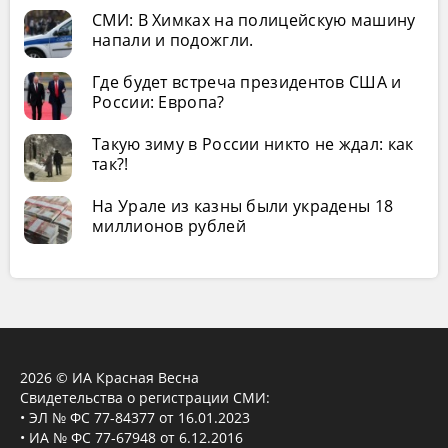
СМИ: В Химках на полицейскую машину
напали и подожгли.
Где будет встреча президентов США и
России: Европа?
Такую зиму в России никто не ждал: как
так?!
На Урале из казны были украдены 18
миллионов рублей
2026 © ИА Красная Весна
Свидетельства о регистрации СМИ:
• ЭЛ № ФС 77-84377 от 16.01.2023
• ИА № ФС 77-67948 от 6.12.2016