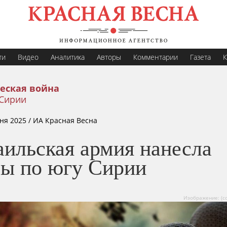
ти
Видео
Аналитика
Авторы
Комментарии
Газета
К
еская война
 Сирии
ня 2025
/ ИА Красная Весна
аильская армия нанесла
ры по югу Сирии
Изображение: (сс