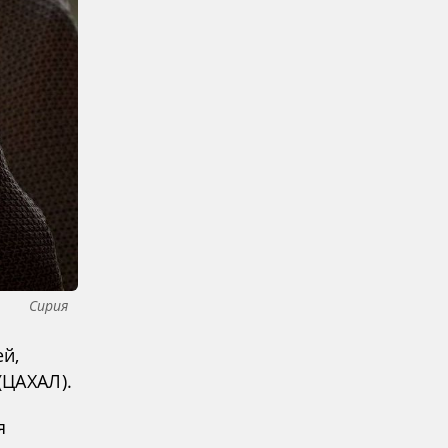
Сирия
й,
(ЦАХАЛ).
я