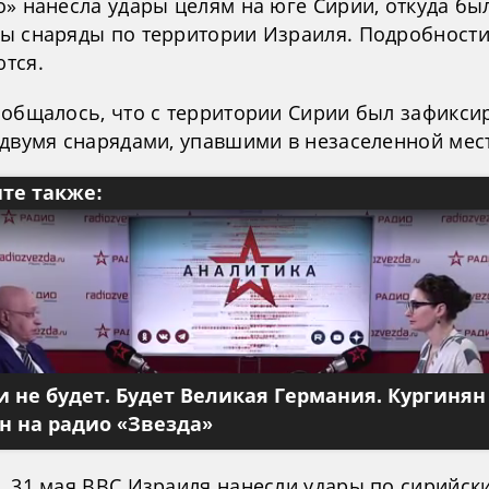
о» нанесла удары целям на юге Сирии, откуда бы
ы снаряды по территории Израиля. Подробности
тся.
ообщалось, что с территории Сирии был зафикси
 двумя снарядами, упавшими в незаселенной мес
те также:
 не будет. Будет Великая Германия. Кургинян
 на радио «Звезда»
, 31 мая ВВС Израиля нанесли удары по сирийск