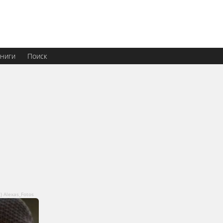
ниги
Поиск
) Alexas_Fotos