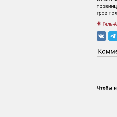
провинци
трое по
Тель-
Комм
Чтобы н