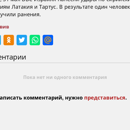
ям Латакия и Тартус. В результате один человек
лучили ранения.
Авив
ентарии
Пока нет ни одного комментария
аписать комментарий, нужно
представиться
.