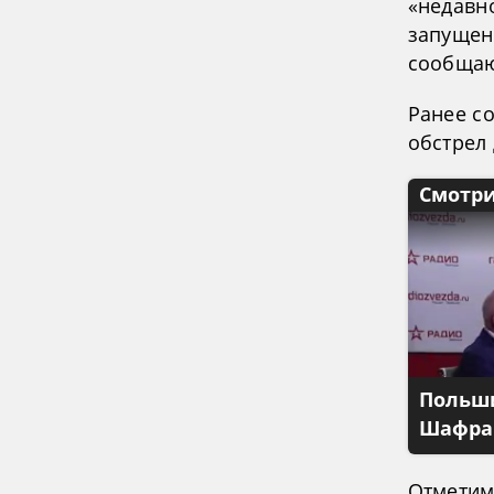
«недавн
запущен
сообщаю
Ранее с
обстрел
Смотри
Польши
Шафран
Отметим