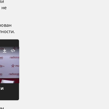
ли
 не
рован
тности.
 и
им