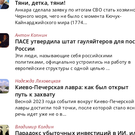
Тяни, детка, тяни!
Анкара сделала заявку по итогам СВО стать хозяин
Черного моря, чего не было с момента Кючук-
Кайнарджийского мира (1774...
Антон Копнин
ПАСЕ утвердила штат гауляйтеров для пос
России
Эти люди, называющие себя российскими
политиками, официально устроились на работу в
европейские структуры с одной целью ...
Надежда Ляховецкая
Киево-Печерская лавра: как был открыт
путь к захвату
Весной 2023 года события вокруг Киево-Печерской
лавры достигли той точки, после которой стало ясн
речь идет уже не о в...
Владимир Колдин
Парадокс убыточных инвестиций в ИИ, и