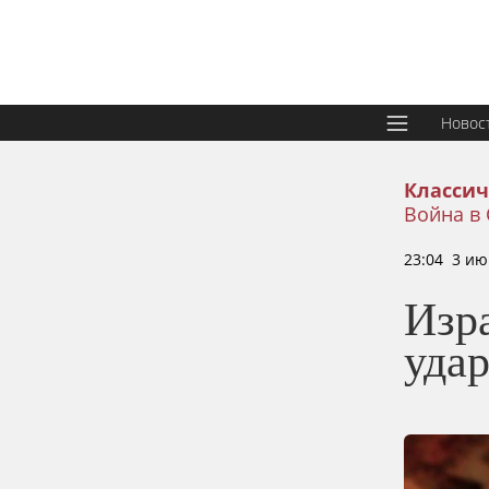
Новос
Классич
Война в
23:04 3 ию
Изр
уда