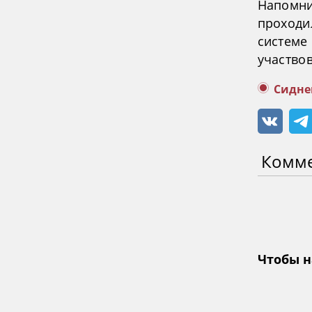
Напомни
проходил
системе 
участво
Сидне
Комм
Чтобы н