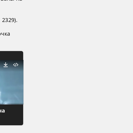
 2329).
очка
на