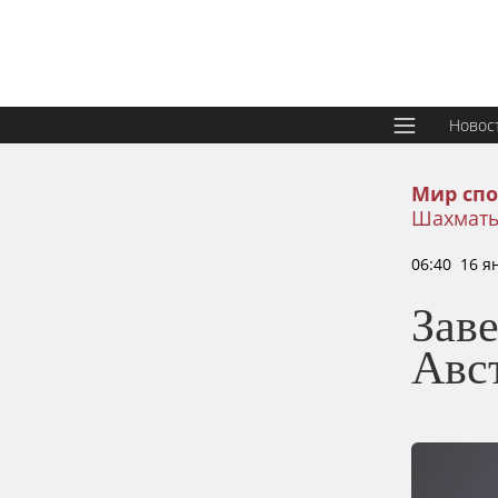
Новос
Мир спо
Шахмат
06:40 16 я
Зав
Авс