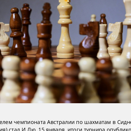
елем чемпионата Австралии по шахматам в Сидн
ия) стал И Лю, 15 января, итоги турнира опублик