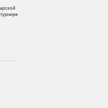
царской
 турнире