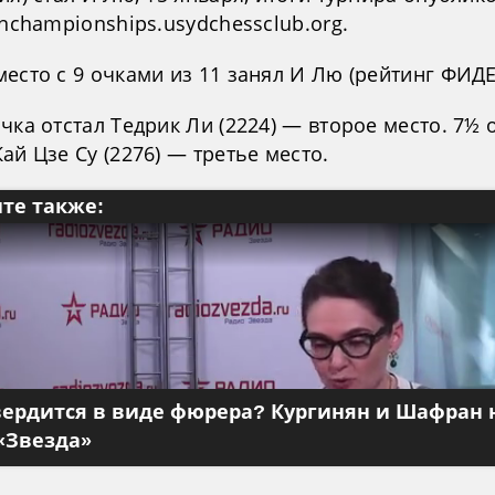
anchampionships.usydchessclub.org.
есто с 9 очками из 11 занял И Лю (рейтинг ФИДЕ
чка отстал Тедрик Ли (2224) — второе место. 7½ 
ай Цзе Су (2276) — третье место.
те также:
вердится в виде фюрера? Кургинян и Шафран 
«Звезда»