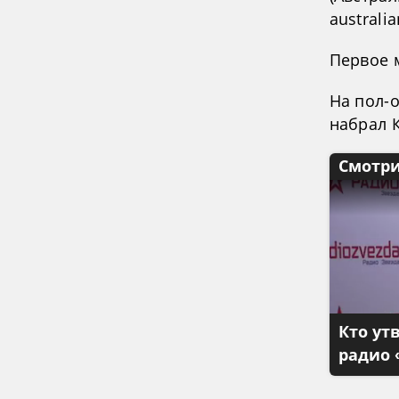
australi
Первое м
На пол-о
набрал К
Смотри
Кто ут
радио 