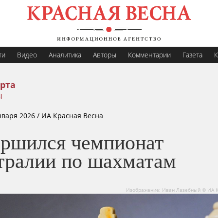
ти
Видео
Аналитика
Авторы
Комментарии
Газета
К
рта
ы
нваря 2026
/ ИА Красная Весна
ершился чемпионат
тралии по шахматам
Изображение: Иван Лазебный © ИА К