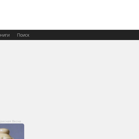
ниги
Поиск
расная Весна