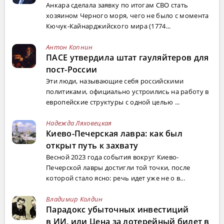
Анкара сделала заявку по итогам СВО стать
хозяином Черного моря, чего не было с момента
Кючук-Кайнарджийского мира (1774...
Антон Копнин
ПАСЕ утвердила штат гауляйтеров для
пост-России
Эти люди, называющие себя российскими
политиками, официально устроились на работу в
европейские структуры с одной целью ...
Надежда Ляховецкая
Киево-Печерская лавра: как был
открыт путь к захвату
Весной 2023 года события вокруг Киево-
Печерской лавры достигли той точки, после
которой стало ясно: речь идет уже не о в...
Владимир Колдин
Парадокс убыточных инвестиций
в ИИ, или Цена за лотерейный билет в