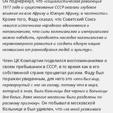
Он подчеркнул, что
«социалистическая революция
1917 года и существование СССР оказали глубокое
.
влияние на всю Африку и Южную Африку, в частности»
Кроме того, Фаду сказал, что Советский Союз
«явился источником народного вдохновения и
напоминанием, что силы колониализма и империализма
можно победить, преодолеть наследие колониализма и
неравномерного развития и создать единую нацию
.
независимо от разнообразия людей и культур»
Член ЦК Компартии поделился воспоминаниями о
своем пребывании в СССР, в то время как в его
собственной стране процветал расизм. Фаду был
поражен увиденным, для него это
«это был мир,
перевернутый с ног на голову, потому что в мире,
который я знал, были больницы для черных и больницы
для белых, даже многие магазины были разделены по
Он побывал в московской
расовому признаку».
больнице и был удивлен, что
«за мной ухаживала