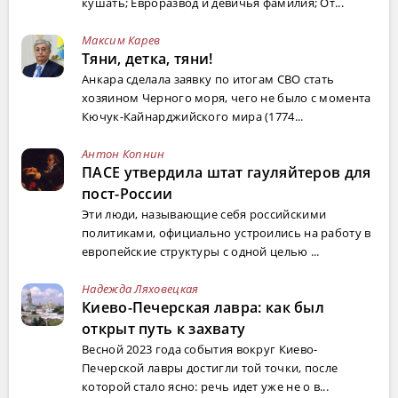
кушать; Евроразвод и девичья фамилия; От...
Максим Карев
Тяни, детка, тяни!
Анкара сделала заявку по итогам СВО стать
хозяином Черного моря, чего не было с момента
Кючук-Кайнарджийского мира (1774...
Антон Копнин
ПАСЕ утвердила штат гауляйтеров для
пост-России
Эти люди, называющие себя российскими
политиками, официально устроились на работу в
европейские структуры с одной целью ...
Надежда Ляховецкая
Киево-Печерская лавра: как был
открыт путь к захвату
Весной 2023 года события вокруг Киево-
Печерской лавры достигли той точки, после
которой стало ясно: речь идет уже не о в...