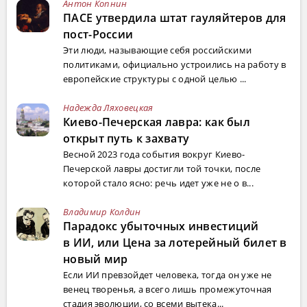
Антон Копнин
ПАСЕ утвердила штат гауляйтеров для
пост-России
Эти люди, называющие себя российскими
политиками, официально устроились на работу в
европейские структуры с одной целью ...
Надежда Ляховецкая
Киево-Печерская лавра: как был
открыт путь к захвату
Весной 2023 года события вокруг Киево-
Печерской лавры достигли той точки, после
которой стало ясно: речь идет уже не о в...
Владимир Колдин
Парадокс убыточных инвестиций
в ИИ, или Цена за лотерейный билет в
новый мир
Если ИИ превзойдет человека, тогда он уже не
венец творенья, а всего лишь промежуточная
стадия эволюции, со всеми вытека...