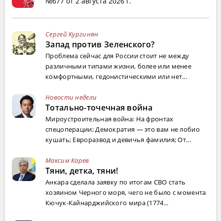
№677 от 2 августа 2026 г.
Сергей Кургинян
Запад против Зеленского?
Проблема сейчас для России стоит не между
различными типами жизни, более или менее
комфортными, гедонистическими или нет...
Новости недели
Тотально-точечная война
Мироустроительная война: На фронтах
спецоперации; Демократия — это вам не лобио
кушать; Евроразвод и девичья фамилия; От...
Максим Карев
Тяни, детка, тяни!
Анкара сделала заявку по итогам СВО стать
хозяином Черного моря, чего не было с момента
Кючук-Кайнарджийского мира (1774...