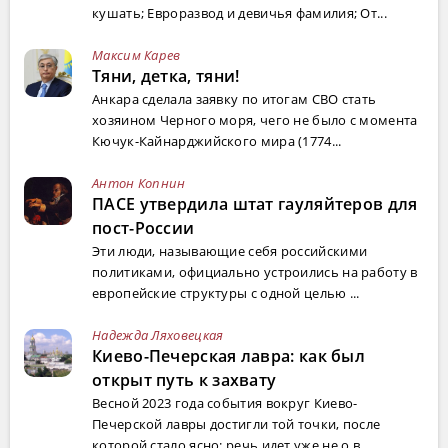
кушать; Евроразвод и девичья фамилия; От...
Максим Карев
Тяни, детка, тяни!
Анкара сделала заявку по итогам СВО стать
хозяином Черного моря, чего не было с момента
Кючук-Кайнарджийского мира (1774...
Антон Копнин
ПАСЕ утвердила штат гауляйтеров для
пост-России
Эти люди, называющие себя российскими
политиками, официально устроились на работу в
европейские структуры с одной целью ...
Надежда Ляховецкая
Киево-Печерская лавра: как был
открыт путь к захвату
Весной 2023 года события вокруг Киево-
Печерской лавры достигли той точки, после
которой стало ясно: речь идет уже не о в...