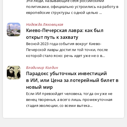
Эти люди, называющие себя российскими
политиками, официально устроились на работу в
европейские структуры с одной целью ...
Надежда Ляховецкая
Киево-Печерская лавра: как был
открыт путь к захвату
Весной 2023 года события вокруг Киево-
Печерской лавры достигли той точки, после
которой стало ясно: речь идет уже не о в...
Владимир Колдин
Парадокс убыточных инвестиций
в ИИ, или Цена за лотерейный билет в
новый мир
Если ИИ превзойдет человека, тогда он уже не
венец творенья, а всего лишь промежуточная
стадия эволюции, со всеми вытека...