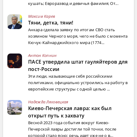
кушать; Евроразвод и девичья фамилия; От...
Максим Карев
Тяни, детка, тяни!
Анкара сделала заявку по итогам СВО стать
хозяином Черного моря, чего не было с момента
Кючук-Кайнарджийского мира (1774...
Антон Копнин
ПАСЕ утвердила штат гауляйтеров для
пост-России
Эти люди, называющие себя российскими
политиками, официально устроились на работу в
европейские структуры с одной целью ...
Надежда Ляховецкая
Киево-Печерская лавра: как был
открыт путь к захвату
Весной 2023 года события вокруг Киево-
Печерской лавры достигли той точки, после
которой стало ясно: речь идет уже не о в...