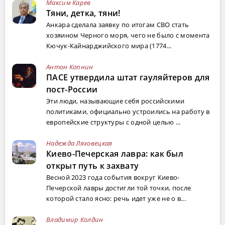
Максим Карев
Тяни, детка, тяни!
Анкара сделала заявку по итогам СВО стать
хозяином Черного моря, чего не было с момента
Кючук-Кайнарджийского мира (1774...
Антон Копнин
ПАСЕ утвердила штат гауляйтеров для
пост-России
Эти люди, называющие себя российскими
политиками, официально устроились на работу в
европейские структуры с одной целью ...
Надежда Ляховецкая
Киево-Печерская лавра: как был
открыт путь к захвату
Весной 2023 года события вокруг Киево-
Печерской лавры достигли той точки, после
которой стало ясно: речь идет уже не о в...
Владимир Колдин