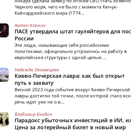
Анкара сделала заявку по итогам СВО стать хозяин
Черного моря, чего не было с момента Кючук-
Кайнарджийского мира (1774...
Антон Копнин
ПАСЕ утвердила штат гауляйтеров для пос
России
Эти люди, называющие себя российскими
политиками, официально устроились на работу в
европейские структуры с одной целью ...
Надежда Ляховецкая
Киево-Печерская лавра: как был открыт
путь к захвату
Весной 2023 года события вокруг Киево-Печерской
лавры достигли той точки, после которой стало ясн
речь идет уже не о в...
Владимир Колдин
Парадокс убыточных инвестиций в ИИ, и
Цена за лотерейный билет в новый мир