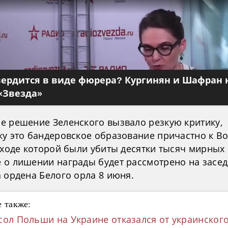
вердится в виде фюрера? Кургинян и Шафран 
«Звезда»
е решение Зеленского вызвало резкую критику,
ку это бандеровское образование причастно к В
 ходе которой были убиты десятки тысяч мирных
 о лишении награды будет рассмотрено на засе
 ордена Белого орла 8 июня.
 также:
сол Польши на Украине отказался от украинског