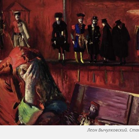
Леон Вычулковский. Ста