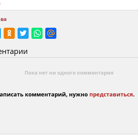
а
ва
ентарии
Пока нет ни одного комментария
аписать комментарий, нужно
представиться
.