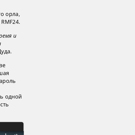
о орла,
 RMF24.
ремя и
и
Дуда.
ве
сшая
Кароль
ть одной
ость