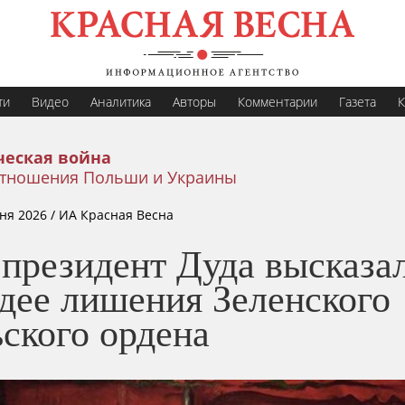
ти
Видео
Аналитика
Авторы
Комментарии
Газета
К
еская война
тношения Польши и Украины
ня 2026
/ ИА Красная Весна
-президент Дуда высказа
идее лишения Зеленского
ского ордена