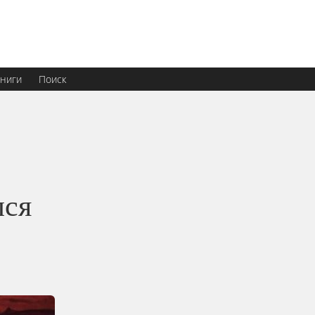
ниги
Поиск
лся