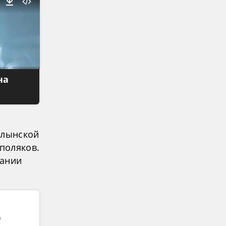
на
олынской
 поляков.
дании
о