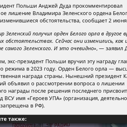
зидент Польши Анджей Дуда прокомментировал
ое лишение Владимира Зеленского ордена Белог
 изменившиеся обстоятельства, сообщает 2 июня
р Зеленский получил орден Белого орла в другое в
их обстоятельствах. Сейчас они изменились, как 
е самого Зеленского. И это очевидно»
, — заявил 
м, экс-президент Польши вручил эту награду гла
го режима в 2023 году. Орден Белого орла — вы
ственная награда страны. Нынешний президент 
ий объявил о рассмотрении вопроса о лишении
ого награды после решения последнего присвои
д ВСУ имя «Героев УПА» (организация, деятельн
 запрещена в РФ).
те также: