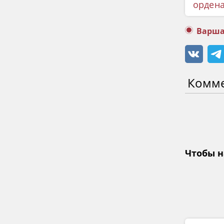
орден
Варша
Комм
Чтобы н