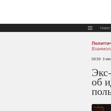
Новос
Политич
Взаимоо
03:59 3 ию
Экс
об 
поль