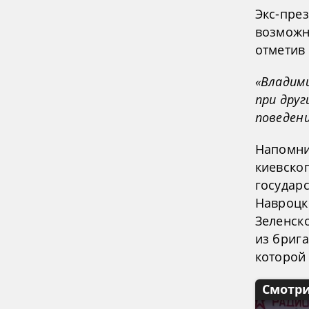
Экс-пре
возможн
отметив
«Владими
при друг
поведени
Напомни
киевско
государ
Навроцк
Зеленск
из брига
которой
Смотри