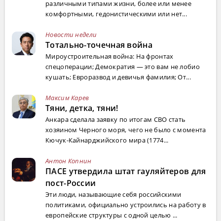
различными типами жизни, более или менее
комфортными, гедонистическими или нет...
Новости недели
Тотально-точечная война
Мироустроительная война: На фронтах
спецоперации; Демократия — это вам не лобио
кушать; Евроразвод и девичья фамилия; От...
Максим Карев
Тяни, детка, тяни!
Анкара сделала заявку по итогам СВО стать
хозяином Черного моря, чего не было с момента
Кючук-Кайнарджийского мира (1774...
Антон Копнин
ПАСЕ утвердила штат гауляйтеров для
пост-России
Эти люди, называющие себя российскими
политиками, официально устроились на работу в
европейские структуры с одной целью ...