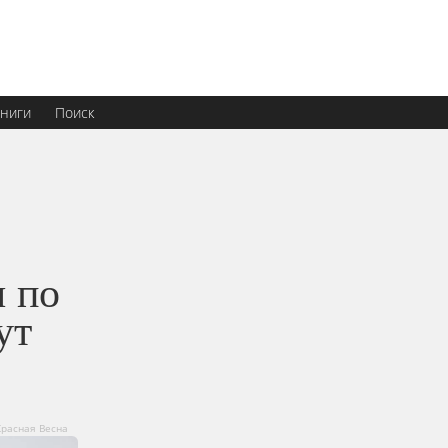
ниги
Поиск
ы по
ут
Красная Весна