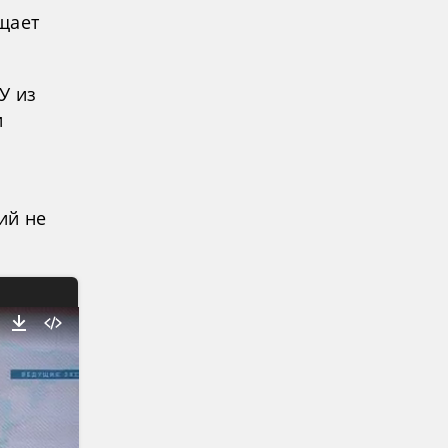
щает
У из
и
ий не