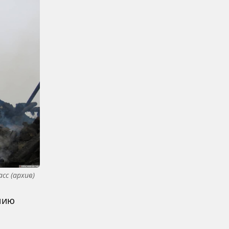
сс (архив)
нию