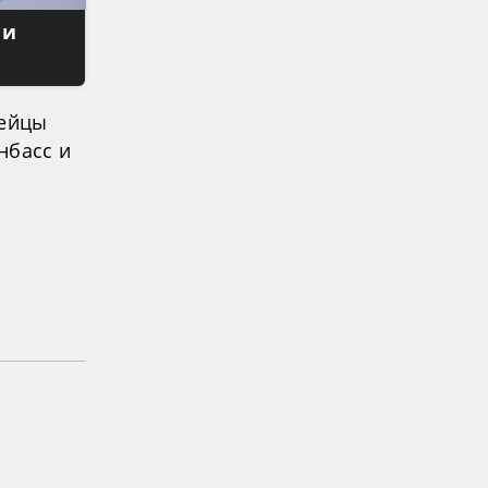
 и
пейцы
нбасс и