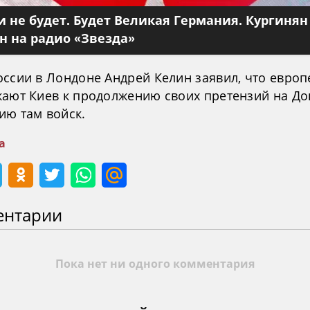
 не будет. Будет Великая Германия. Кургинян
 на радио «Звезда»
оссии в Лондоне Андрей Келин заявил, что евро
кают Киев к продолжению своих претензий на До
ию там войск.
а
ентарии
Пока нет ни одного комментария