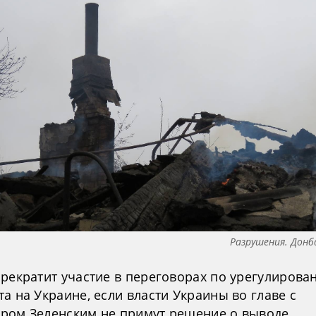
Разрушения. Донба
прекратит участие в переговорах по урегулирова
а на Украине, если власти Украины во главе с
ром Зеленским не примут решение о выводе