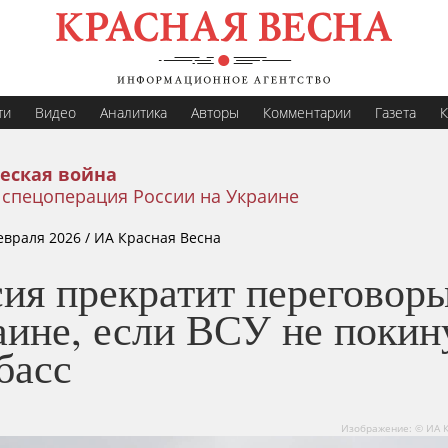
ти
Видео
Аналитика
Авторы
Комментарии
Газета
К
еская война
 спецоперация России на Украине
евраля 2026
/ ИА Красная Весна
ия прекратит переговор
аине, если ВСУ не покин
басс
Изображение: © ИА 