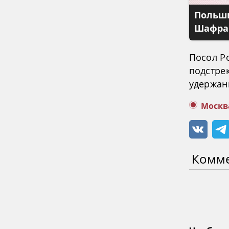
Польши
Шафран
Посол Р
подстре
удержан
Москв
Комм