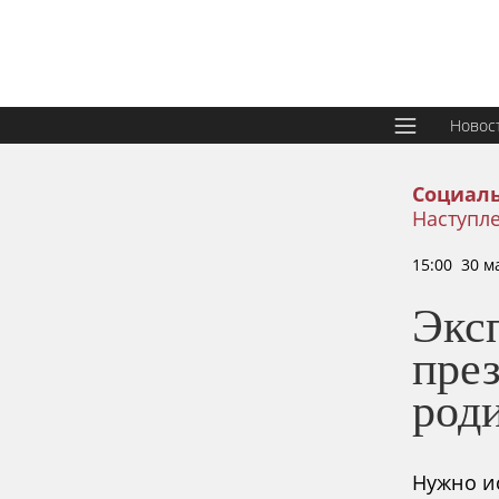
Новос
Социаль
Наступл
15:00 30 м
Эксп
пре
род
Нужно и