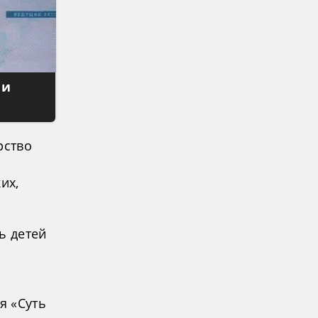
 и
рство
их,
ь детей
я «Суть