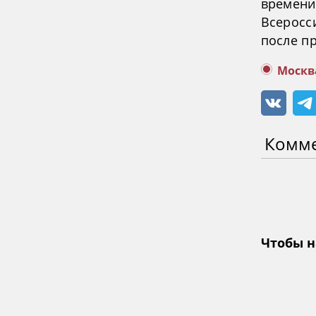
времени
Всеросс
после пр
Москв
Комм
Чтобы н