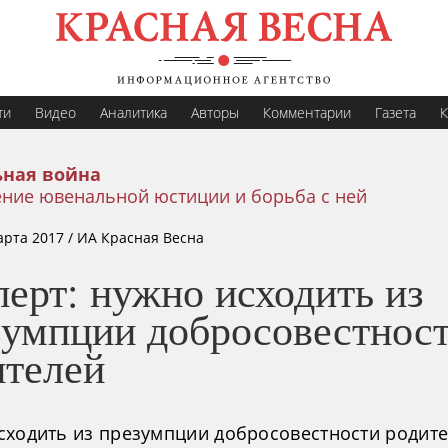
ти
Видео
Аналитика
Авторы
Комментарии
Газета
К
ная война
ение ювенальной юстиции и борьба с ней
арта 2017
/ ИА Красная Весна
ерт: нужно исходить из
зумпции добросовестнос
ителей
сходить из презумпции добросовестности родите