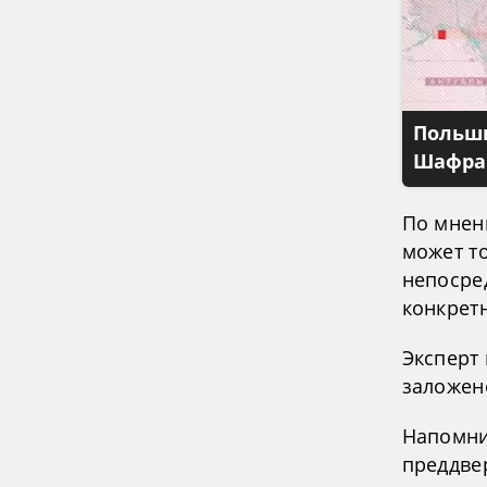
Польши
Шафран
По мнен
может то
непосред
конкрет
Эксперт
заложен
Напомни
преддве