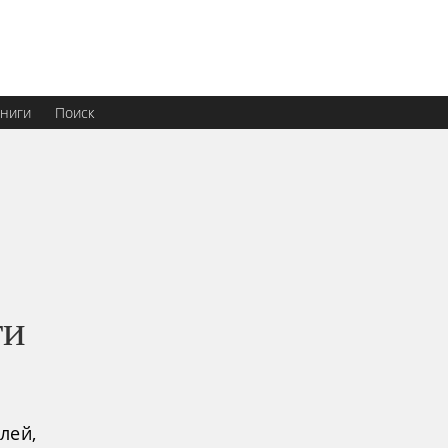
ниги
Поиск
ти
лей,