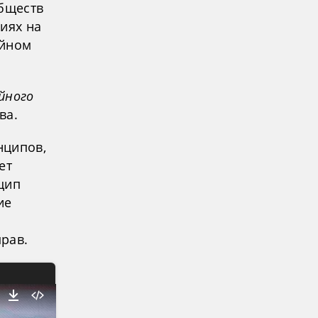
обществ
иях на
ейном
йного
ва.
нципов,
ет
цип
ие
рав.