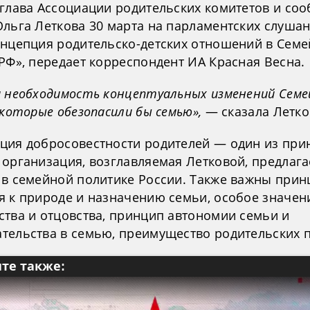
 глава Ассоциации родительских комитетов и со
Ольга Леткова 30 марта на парламентских слушан
онцепция родительско-детских отношений в Сем
РФ», передает корреспондент ИА Красная Весна.
а необходимость концептуальных изменений Семе
 которые обезопасили бы семью»,
— сказала Летко
ция добросовестности родителей — один из при
 организация, возглавляемая Летковой, предлага
 в семейной политике России. Также важны прин
я к природе и назначению семьи, особое значен
ства и отцовства, принцип автономии семьи и
тельства в семью, преимущество родительских п
те также: