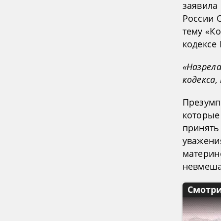
заявила
России 
тему «К
кодексе 
«Назрел
кодекса,
Презумп
которые
принять
уважени
материн
невмеша
Смотри