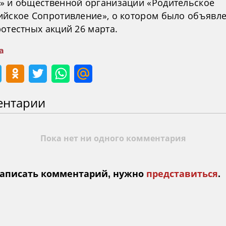
» и общественной организации «Родительское
ийское Сопротивление», о котором было объявл
отестных акций 26 марта.
а
ентарии
Пока нет ни одного комментария
аписать комментарий, нужно
представиться
.