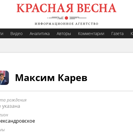
ти
Видео
Аналитика
Авторы
Комментарии
Газета
К
Максим Карев
та рождения
 указана
гион
ександровское
мы