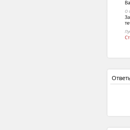
Ва
О 
За
те
Пу
Ст
Ответ