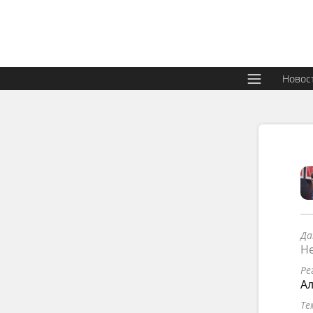
Новос
Да
Не
Ре
Ал
Те