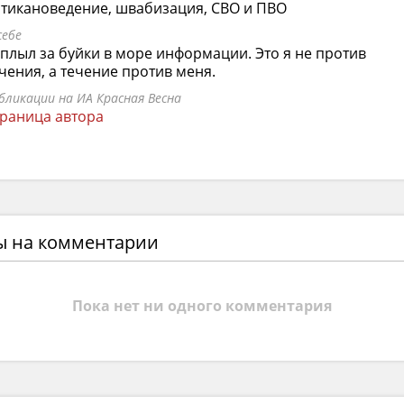
тикановедение, швабизация, СВО и ПВО
себе
плыл за буйки в море информации. Это я не против
чения, а течение против меня.
бликации на ИА Красная Весна
раница автора
ы на комментарии
Пока нет ни одного комментария