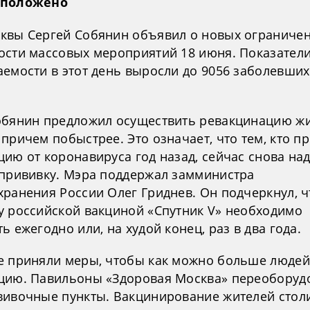
 положено
квы Сергей Собянин объявил о новых ограниче
ости массовых мероприятий 18 июня. Показател
аемости в этот день выросли до 9056 заболевших
обянин предложил осуществить ревакцинацию ж
причем побыстрее. Это означает, что тем, кто п
ию от коронавируса год назад, сейчас снова на
 прививку. Мэра поддержал замминистра
хранения России Олег Гриднев. Он подчеркнул, ч
у российской вакциной «Спутник V» необходимо
ь ежегодно или, на худой конец, раз в два года.
е приняли меры, чтобы как можно больше люде
цию. Павильоны «Здоровая Москва» переоборуд
вивочные пункты. Вакцинирование жителей стол