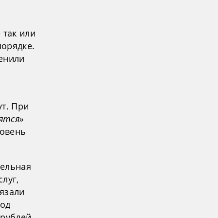
 так или
порядке.
менили
т. При
ятся»
ровень
тельная
луг,
бязали
под
 рублей.