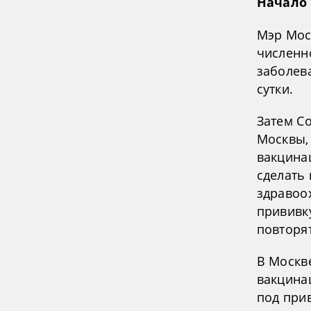
Начало
Мэр Мос
численн
заболев
сутки.
Затем С
Москвы, 
вакцинац
сделать
здравоо
прививк
повторят
В Москв
вакцина
под при