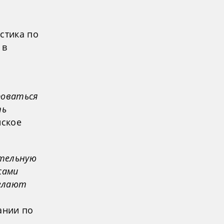
стика по
 в
роваться
ть
йское
ательную
сами
делают
е
ании по