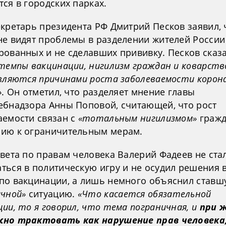
ся в городских парках.
кретарь президента РФ Дмитрий Песков заявил, 
не видят проблемы в разделении жителей России
рованных и не сделавших прививку. Песков сказа
 темпы вакцинации, нигилизм граждан и коварств
являются причинами роста заболеваемости корон
»
. Он отметил, что разделяет мнение главы
ебнадзора Анны Поповой, считающей, что рост
аемости связан с
«тотальным нигилизмом»
гражд
ию к ограничительным мерам.
овета по правам человека Валерий Фадеев не ста
ться в политическую игру и не осудил решения 
по вакцинации, а лишь немного объяснил ставш
ичной»
ситуацию.
«Что касается обязательной
ии, то я говорил, что тема пограничная, и
при 
но трактовать как нарушение прав человека,