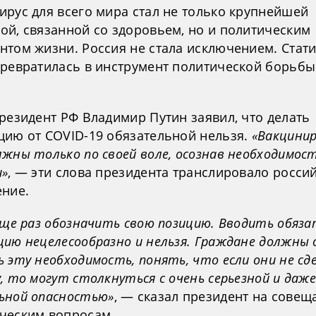
ирус для всего мира стал не только крупнейшей
ой, связанной со здоровьем, но и политическим
нтом жизни. Россия не стала исключением. Стати
превратилась в инструмент политической борьбы
резидент РФ Владимир Путин заявил, что делать
цию от COVID-19 обязательной нельзя.
«Вакцини
лжны только по своей воле, осознав необходимос
и»
, — эти слова президента транслировало росси
ение.
 еще раз обозначить свою позицию. Вводить обяз
цию нецелесообразно и нельзя. Граждане должны 
ь эту необходимость, понять, что если они не с
, то могут столкнуться с очень серьезной и даж
ьной опасностью»
, — сказал президент на совещ
ческим вопросам.