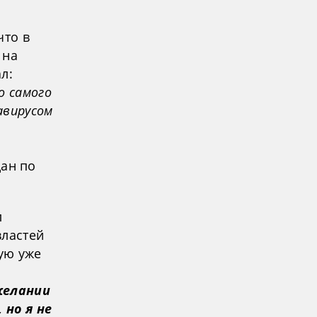
что в
 на
л:
о самого
авирусом
ан по
л
властей
ую уже
желании
 но я не