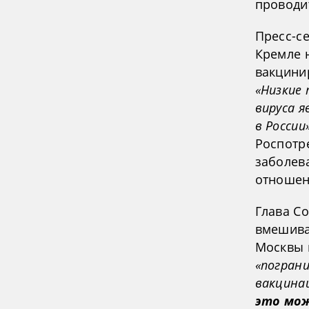
проводит
Пресс-се
Кремле 
вакцини
«Низкие
вируса 
в России
Роспотр
заболев
отношен
Глава С
вмешива
Москвы 
«погран
вакцинац
это мож