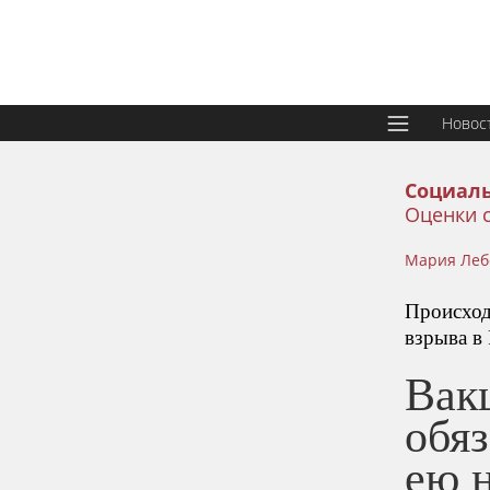
Новос
Социаль
Оценки с
Мария Леб
Происход
взрыва в
Вак
обяз
ею 