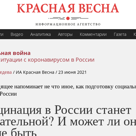
ти
Видео
Аналитика
Авторы
Комментарии
Газета
К
ная война
итуации с коронавирусом в России
едева
/
ИА Красная Весна /
23 июня 2021
ящее напоминает не что иное, как подготовку социаль
 России
цинация в России станет
ательной? И может ли о
не быть