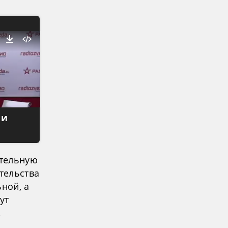
 и
ительную
тельства
ной, а
ут
,