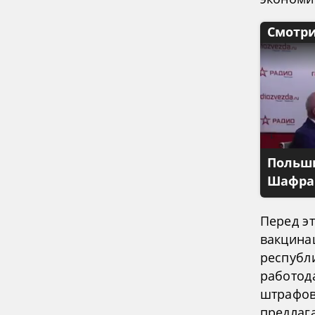
Смотри
Польши
Шафран
Перед э
вакцина
республи
работода
штрафова
предлага