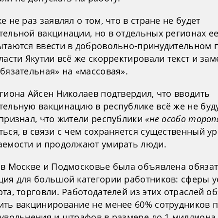
е не раз заявлял о том, что в стране не будет
тельной вакцинации, но в отдельных регионах ее
ытаются ввести в добровольно-принудительном 
ласти Якутии всё же скорректировали текст и за
бязательная» на «массовая».
гиона Айсен Николаев подтвердил, что вводить
тельную вакцинацию в республике всё же не буду
 признал, что жители республики
«не особо тороп
ться, в связи с чем сохраняется существенный у
аемости и продолжают умирать люди.
 в Москве и Подмосковье была объявлена обяза
ция для большой категории работников: сферы ус
та, торговли. Работодателей из этих отраслей о
ить вакцинирование не менее 60% сотрудников 
 увольнения и штрафов в размере до 1 миллиона