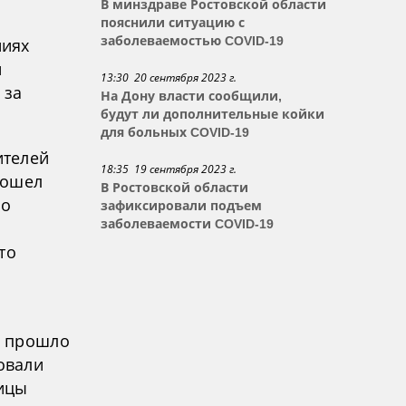
В минздраве Ростовской области
пояснили ситуацию с
заболеваемостью COVID-19
ниях
и
13:30 20 сентября 2023 г.
 за
На Дону власти сообщили,
будут ли дополнительные койки
для больных COVID-19
ителей
18:35 19 сентября 2023 г.
рошел
В Ростовской области
до
зафиксировали подъем
заболеваемости COVID-19
то
й прошло
овали
ицы