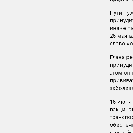
Путин уж
принуди
иначе п
26 мая в
слово «о
Глава ре
принуди
этом он
привива
заболев
16 июня
вакцина
транспор
обеспеч
угрозой