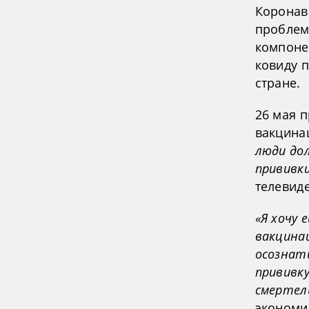
Коронав
проблем
компоне
ковиду 
стране.
26 мая п
вакцина
люди до
прививк
телевид
«Я хочу
вакцина
осознат
прививку
смертел
экономи