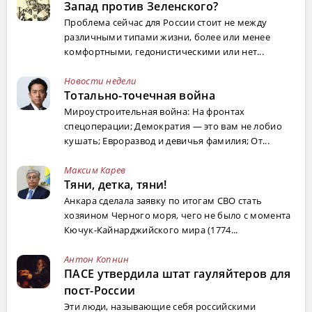
Запад против Зеленского?
Проблема сейчас для России стоит не между
различными типами жизни, более или менее
комфортными, гедонистическими или нет...
Новости недели
Тотально-точечная война
Мироустроительная война: На фронтах
спецоперации; Демократия — это вам не лобио
кушать; Евроразвод и девичья фамилия; От...
Максим Карев
Тяни, детка, тяни!
Анкара сделала заявку по итогам СВО стать
хозяином Черного моря, чего не было с момента
Кючук-Кайнарджийского мира (1774...
Антон Копнин
ПАСЕ утвердила штат гауляйтеров для
пост-России
Эти люди, называющие себя российскими