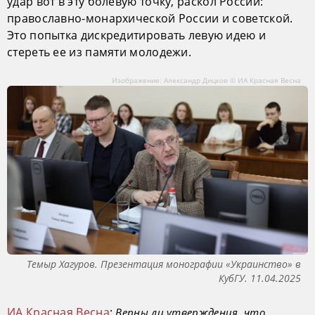
удар вот в эту болевую точку, раскол России:
православно-монархической России и советской.
Это попытка дискредитировать левую идею и
стереть ее из памяти молодежи.
Изображение: Александр Дицков © ИА Красная Весна
Темыр Хагуров. Презентация монографии «Украинство» в
КубГУ. 11.04.2025
ИА Красная Весна
:
Верны ли утверждения, что