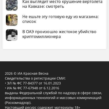
Как выглядит место крушение вертолета
на Кавказе: смотреть
Не ешьте эту готовую еду из магазина:
список
В ОАЭ произошло жестокое убийство
криптомиллионера
2026 © ИА Красная Весна
Свидетельства о регистрации СМИ:
• ЭЛ № ФС 77-84377 от 16.01.2023
• ИА № ФС 77-67948 от 6.12.2016
выданы Федеральной службой по надзору в сфере связи,
информационных технологий и массовых коммуникаций
(Роскомнадзор).
Настоящий ресурс содержит материалы 18+