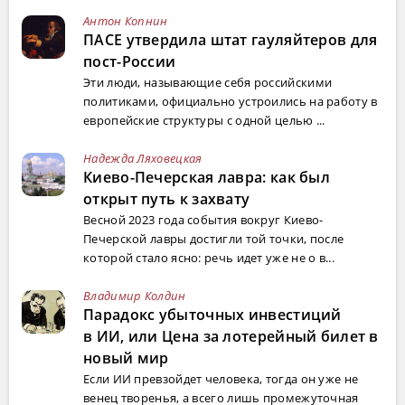
Антон Копнин
ПАСЕ утвердила штат гауляйтеров для
пост-России
Эти люди, называющие себя российскими
политиками, официально устроились на работу в
европейские структуры с одной целью ...
Надежда Ляховецкая
Киево-Печерская лавра: как был
открыт путь к захвату
Весной 2023 года события вокруг Киево-
Печерской лавры достигли той точки, после
которой стало ясно: речь идет уже не о в...
Владимир Колдин
Парадокс убыточных инвестиций
в ИИ, или Цена за лотерейный билет в
новый мир
Если ИИ превзойдет человека, тогда он уже не
венец творенья, а всего лишь промежуточная