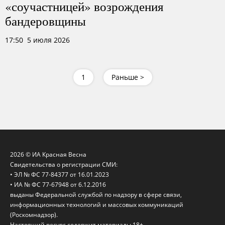
«соучастницей» возрождения
бандеровщины
17:50 5 июля 2026
1
Раньше >
2026 © ИА Красная Весна
Свидетельства о регистрации СМИ:
• ЭЛ № ФС 77-84377 от 16.01.2023
• ИА № ФС 77-67948 от 6.12.2016
выданы Федеральной службой по надзору в сфере связи,
информационных технологий и массовых коммуникаций
(Роскомнадзор).
Настоящий ресурс содержит материалы 18+