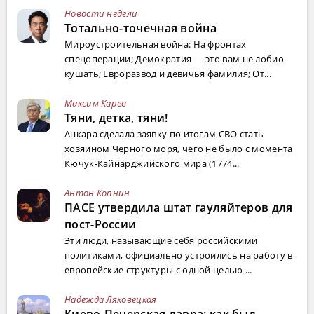
Новости недели
Тотально-точечная война
Мироустроительная война: На фронтах
спецоперации; Демократия — это вам не лобио
кушать; Евроразвод и девичья фамилия; От...
Максим Карев
Тяни, детка, тяни!
Анкара сделала заявку по итогам СВО стать
хозяином Черного моря, чего не было с момента
Кючук-Кайнарджийского мира (1774...
Антон Копнин
ПАСЕ утвердила штат гауляйтеров для
пост-России
Эти люди, называющие себя российскими
политиками, официально устроились на работу в
европейские структуры с одной целью ...
Надежда Ляховецкая
Киево-Печерская лавра: как был