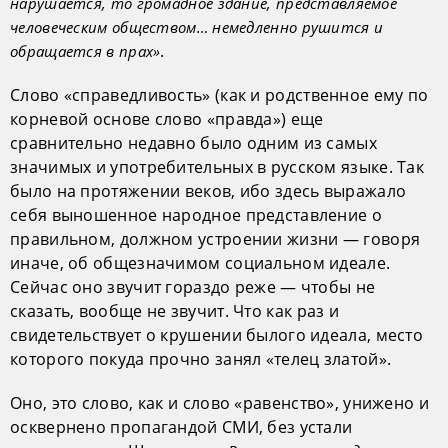
нарушается, то громадное здание, представляемое
человеческим обществом… немедленно рушится и
.
обращается в прах»
Слово «справедливость» (как и родственное ему по
корневой основе слово «правда») еще
сравнительно недавно было одним из самых
значимых и употребительных в русском языке. Так
было на протяжении веков, ибо здесь выражало
себя выношенное народное представление о
правильном, должном устроении жизни — говоря
иначе, об общезначимом социальном идеале.
Сейчас оно звучит гораздо реже — чтобы не
сказать, вообще не звучит. Что как раз и
свидетельствует о крушении былого идеала, место
которого покуда прочно занял «телец златой».
Оно, это слово, как и слово «равенство», унижено и
осквернено пропагандой СМИ, без устали