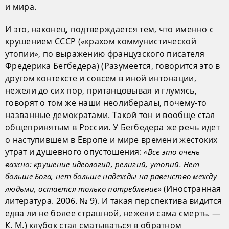
и мира.
И это, наконец, подтверждается тем, что именно с
крушением СССР («крахом коммунистической
утопии», по выражению французского писателя
Фредерика Бегбедера) (Разумеется, говорится это в
другом контексте и совсем в иной интонации,
нежели до сих пор, пританцовывая и глумясь,
говорят о том же наши неолибералы, почему-то
названные демократами. Такой тон и вообще стал
общепринятым в России. У Бегбедера же речь идет
о наступившем в Европе и мире времени жестоких
утрат и душевного опустошения:
«Все это очень
важно: крушение идеологий, религий, утопий. Нет
больше Бога, нет больше надежды на равенство между
(Иностранная
людьми, остается только потребление»
литература. 2006. № 9). И такая перспектива видится
едва ли не более страшной, нежели сама смерть. —
К. М.) клубок стал сматываться в обратном