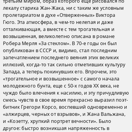
третьим миром, образ которого еще рисовался по
лекалу старика Жан-Жака, ни с таким же условным
пролетариатом в духе «Отверженных» Виктора
Гюго. Эта атмосфера, в чем-то нелепая и даже
отталкивающая, а вместе с тем трогательная и
возвышенная, великолепно описана в романе
Робера Мерля «За стеклом». В 70-е годы он был
опубликован в СССР и, видимо, стал последним
запечатлением последнего веяния этих великих
иллюзий, когда-то так сильно отметивших культуру
Запада, а теперь покинувших его. Впрочем, это
«трогательное и возвышенное» с самого начала
молодежного бунта, еще с 50-х годов XX века, не
чуждо было влечения к насилию, и эту причудливую
смесь чувств в свое время прекрасно выразил поэт-
битник Грегори Корсо, воспевший одновременно и
«алжирцев, черных от взрывов», и Жана Вальжана,
и «Козетту, хрупкий портрет вечности». Было
другое: быстро возникшая напряженность в