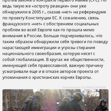
против закона о контракте первого найма (СРЕ). Но
ведь такую же «остроту реакции» они уже
обнаружили в 2005 г., сказав «нет» на референдуме
по проекту Конституции ЕС. К сожалению, связь
французского «нет» с обострением социальных
проблем во всей Европе как-то прошла мимо
внимания в России. Больше подчеркивалось, что
таким образом обнаружили себя тревоги по поводу
нарастающей иммиграции и угрозы стирания
национального своеобразия, которую несет с
собой глобализация. В кругах же общественности,
именующей себя православной, важную причину
усматривали еще и в отказе авторов проекта от
упоминания о христианских корнях Европы.
Изображение: (сс) PASCAL DUTHUIN