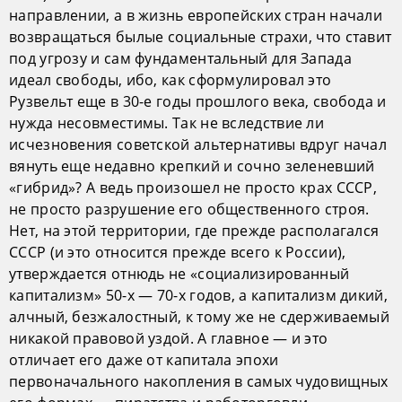
направлении, а в жизнь европейских стран начали
возвращаться былые социальные страхи, что ставит
под угрозу и сам фундаментальный для Запада
идеал свободы, ибо, как сформулировал это
Рузвельт еще в 30-е годы прошлого века, свобода и
нужда несовместимы. Так не вследствие ли
исчезновения советской альтернативы вдруг начал
вянуть еще недавно крепкий и сочно зеленевший
«гибрид»? А ведь произошел не просто крах СССР,
не просто разрушение его общественного строя.
Нет, на этой территории, где прежде располагался
СССР (и это относится прежде всего к России),
утверждается отнюдь не «социализированный
капитализм» 50-х — 70-х годов, а капитализм дикий,
алчный, безжалостный, к тому же не сдерживаемый
никакой правовой уздой. А главное — и это
отличает его даже от капитала эпохи
первоначального накопления в самых чудовищных