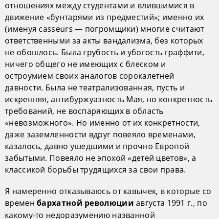
отношениях между студентами и влившимися в
движение «бунтарями из предместий»; именно их
(именуя casseurs — погромщики) многие считают
ответственными за акты вандализма, без которых
не обошлось. Была грубость и убогость граффити,
ничего общего не имеющих с блеском и
остроумием своих аналогов сорокалетней
давности. Была не театрализованная, пусть и
искренняя, антибуржуазность Мая, но конкретность
требований, не воспаряющих в область
«невозможного». Но именно от их конкретности,
даже заземленности вдруг повеяло временами,
казалось, давно ушедшими и прочно Европой
забытыми. Повеяло не эпохой «детей цветов», а
классикой борьбы трудящихся за свои права.
Я намеренно отказываюсь от кавычек, в которые со
времен
августа 1991 г., по
бархатной революции
какому-то недоразумению названной