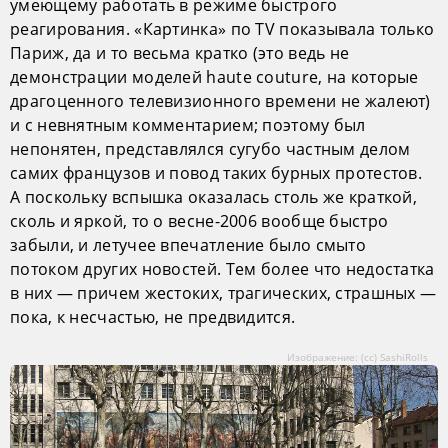
умеющему работать в режиме быстрого
реагирования. «Картинка» по TV показывала только
Париж, да и то весьма кратко (это ведь не
демонстрации моделей haute couture, на которые
драгоценного телевизионного времени не жалеют)
и с невнятным комментарием; поэтому был
непонятен, представлялся сугубо частным делом
самих французов и повод таких бурных протестов.
А поскольку вспышка оказалась столь же краткой,
сколь и яркой, то о весне-2006 вообще быстро
забыли, и летучее впечатление было смыто
потоком других новостей. Тем более что недостатка
в них — причем жестоких, трагических, страшных —
пока, к несчастью, не предвидится.
Изображение: (сс) SashiRolls