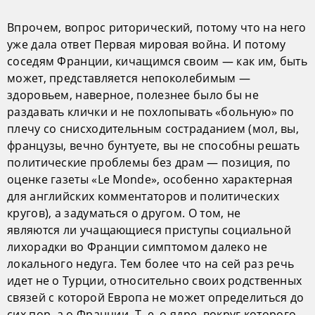
Впрочем, вопрос риторический, потому что на него
уже дала ответ Первая мировая война. И потому
соседям Франции, кичащимся своим — как им, быть
может, представляется непоколебимым —
здоровьем, наверное, полезнее было бы не
раздавать клички и не похлопывать «больную» по
плечу со снисходительным состраданием (мол, вы,
французы, вечно бунтуете, вы не способны решать
политические проблемы без драм — позиция, по
оценке газеты «Le Monde», особенно характерная
для английских комментаторов и политических
кругов), а задуматься о другом. О том, не
являются ли учащающиеся приступы социальной
лихорадки во Франции симптомом далеко не
локального недуга. Тем более что на сей раз речь
идет не о Турции, относительно своих родственных
связей с которой Европа не может определиться до
сих пор, а о Франции. Т. е. о ядре, вокруг которого,