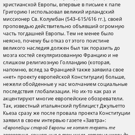
христианской Европы, впервые в письме к папе
Григорию I использовал великий ирландский
миссионер Св. Колумбан (543–615/616 гг.), своей
проповедью действительно объявший огромную
часть тогдашней Европы. Тем не менее было
неясно, почему бы отказ от этого поистине
великого наследия должен был так поразить до
мозга костей секуляризованную Францию и не
слишком религиозную Голландию (которая,
напомню, вслед за Францией также заявила свое
«нет» проекту европейской Конституции) больше,
нежели обойденные у нас молчанием социальные
последствия глобализации. Но их-то как раз и
акцентируют многие европейские обозреватели.
Так, известный итальянский публицист Джульетто
Кьеза сразу же после провала проекта Конституции
заявил в своем интервью газете «Завтра»:
«Европейцы старой Европы не хотят терять те
завоевания, социальные в том числе, которые имели до