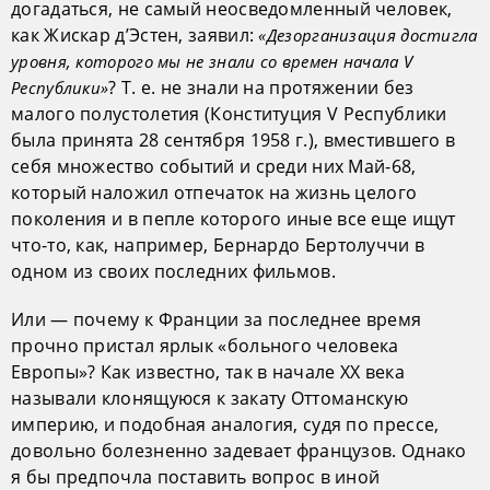
догадаться, не самый неосведомленный человек,
как Жискар д’Эстен, заявил:
«Дезорганизация достигла
уровня, которого мы не знали со времен начала V
? Т. е. не знали на протяжении без
Республики»
малого полустолетия (Конституция V Республики
была принята 28 сентября 1958 г.), вместившего в
себя множество событий и среди них Май-68,
который наложил отпечаток на жизнь целого
поколения и в пепле которого иные все еще ищут
что-то, как, например, Бернардо Бертолуччи в
одном из своих последних фильмов.
Или — почему к Франции за последнее время
прочно пристал ярлык «больного человека
Европы»? Как известно, так в начале XX века
называли клонящуюся к закату Оттоманскую
империю, и подобная аналогия, судя по прессе,
довольно болезненно задевает французов. Однако
я бы предпочла поставить вопрос в иной