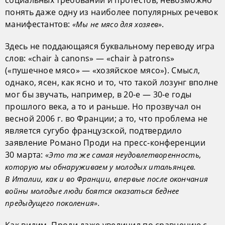
понять даже одну из наиболее популярных речевок
манифестантов:
.
«Мы не мясо для хозяев»
Здесь не поддающаяся буквальному переводу игра
слов: «chair à canons» — «chair à patrons»
(«пушечное мясо» — «хозяйское мясо»). Смысл,
однако, ясен, как ясно и то, что такой лозунг вполне
мог бы звучать, например, в 20-е — 30-е годы
прошлого века, а то и раньше. Но прозвучал он
весной 2006 г. во Франции; а то, что проблема не
является сугубо французской, подтвердило
заявление Романо Проди на пресс-конференции
30 марта:
«Это та же самая неудовлетворенность,
которую мы обнаруживаем у молодых итальянцев.
В Италии, как и во Франции, впервые после окончания
войны молодые люди боятся оказаться беднее
предыдущего поколения».
Как видим, Проди даже увеличил по сравнению с