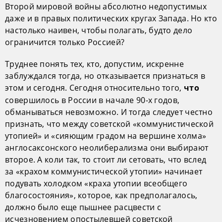
Второй мировой войны абсолютно недопустимых
даже и в правых политических кругах Запада. Но кто
настолько наивен, чтобы полагать, будто дело
ограничится только Россией?
Труднее понять тех, кто, допустим, искренне
заблуждался тогда, но отказывается признаться в
этом и сегодня. Сегодня относительно того,
что
совершилось в России в начале 90-х годов,
обманываться невозможно. И тогда следует честно
признать, что между советской «коммунистической
утопией» и «сияющим градом на вершине холма»
англосаксонского неолиберализма они выбирают
второе. А коли так, то стоит ли сетовать, что вслед
за «крахом коммунистической утопии» начинает
подувать холодком «краха утопии всеобщего
благосостояния», которое, как предполагалось,
должно было еще пышнее расцвести с
исчезновением опостылевшей советской