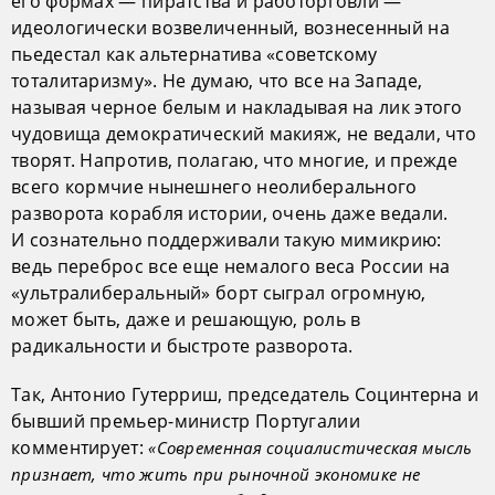
его формах — пиратства и работорговли —
идеологически возвеличенный, вознесенный на
пьедестал как альтернатива «советскому
тоталитаризму». Не думаю, что все на Западе,
называя черное белым и накладывая на лик этого
чудовища демократический макияж, не ведали, что
творят. Напротив, полагаю, что многие, и прежде
всего кормчие нынешнего неолиберального
разворота корабля истории, очень даже ведали.
И сознательно поддерживали такую мимикрию:
ведь переброс все еще немалого веса России на
«ультралиберальный» борт сыграл огромную,
может быть, даже и решающую, роль в
радикальности и быстроте разворота.
Так, Антонио Гутерриш, председатель Социнтерна и
бывший премьер-министр Португалии
комментирует:
«Современная социалистическая мысль
признает, что жить при рыночной экономике не