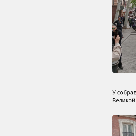
У собра
Великой