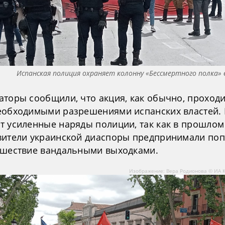
Испанская полиция охраняет колонну «Бессмертного полка»
аторы сообщили, что акция, как обычно, проходи
еобходимыми разрешениями испанских властей.
т усиленные наряды полиции, так как в прошлом
вители украинской диаспоры предпринимали по
 шествие вандальными выходками.
Изображение: Вера Родионова © ИА 