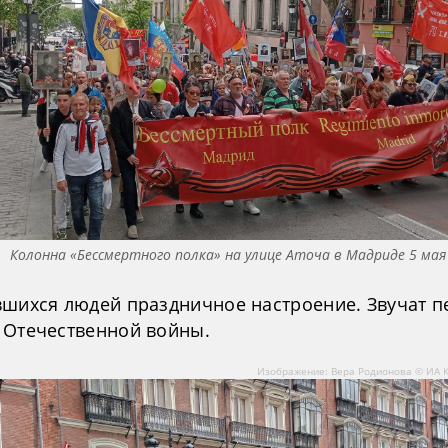
Колонна «Бессмертного полка» на улице Аточа в Мадриде 5 мая
вшихся людей праздничное настроение. Звучат п
 Отечественной войны.
Изображение: Вера Родионова © ИА 