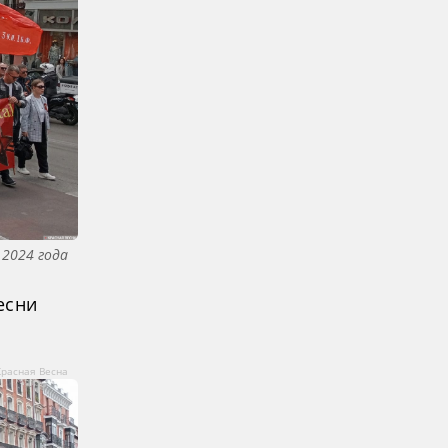
 2024 года
есни
Красная Весна