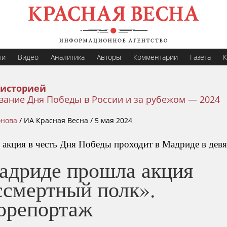
ти
Видео
Аналитика
Авторы
Комментарии
Газета
К
 историей
вание Дня Победы в России и за рубежом — 2024
онова
/
ИА Красная Весна /
5 мая 2024
 акция в честь Дня Победы проходит в Мадриде в девя
адриде прошла акция
ссмертный полк».
орепортаж