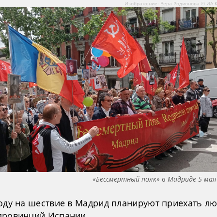
Изображение: Вера Родионова © ИА 
«Бессмертный полк» в Мадриде 5 мая
году на шествие в Мадрид планируют приехать лю
провинций Испании.