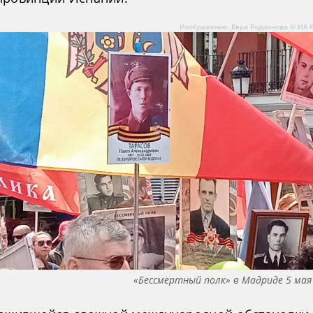
Изображение: Вера Родионова © ИА 
«Бессмертный полк» в Мадриде 5 мая