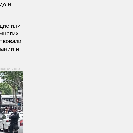
до и
щие или
 многих
ствовали
пании и
Красная Весна