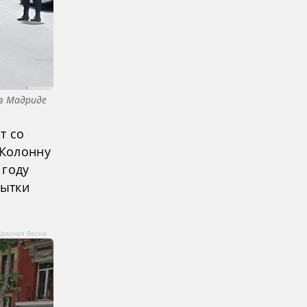
 в Мадриде
т со
 Колонну
 году
пытки
Красная Весна