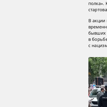
полка».
стартова
В акции
временн
бывших 
в борьб
с нациз