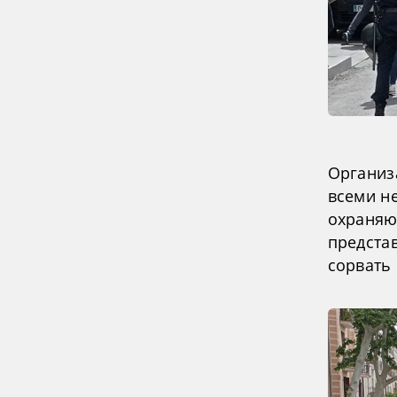
Организ
всеми н
охраняю
предста
сорвать