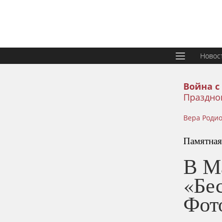
Новос
Война с
Праздно
Вера Роди
Памятная
В М
«Бе
Фот