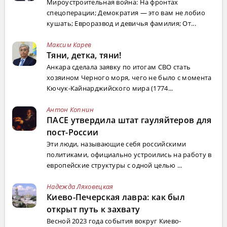
Мироустроительная война: На фронтах
спецоперации; Демократия — это вам не лобио
кушать; Евроразвод и девичья фамилия; От...
Максим Карев
Тяни, детка, тяни!
Анкара сделала заявку по итогам СВО стать
хозяином Черного моря, чего не было с момента
Кючук-Кайнарджийского мира (1774...
Антон Копнин
ПАСЕ утвердила штат гауляйтеров для
пост-России
Эти люди, называющие себя российскими
политиками, официально устроились на работу в
европейские структуры с одной целью ...
Надежда Ляховецкая
Киево-Печерская лавра: как был
открыт путь к захвату
Весной 2023 года события вокруг Киево-