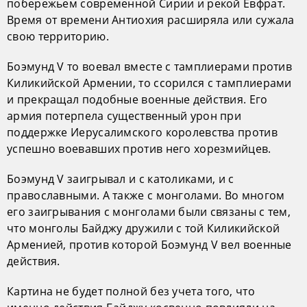
побережьем современной Сирии и рекой Евфрат.
Время от времени Антиохия расширяла или сужала
свою территорию.
Боэмунд V то воевал вместе с тамплиерами против
Киликийской Армении, то ссорился с тамплиерами
и прекращал подобные военные действия. Его
армия потерпела существенный урон при
поддержке Иерусалимского королевства против
успешно воевавших против него хорезмийцев.
Боэмунд V заигрывал и с католиками, и с
православными. А также с монголами. Во многом
его заигрывания с монголами были связаны с тем,
что монголы Байджу дружили с той Киликийской
Арменией, против которой Боэмунд V вел военные
действия.
Картина не будет полной без учета того, что