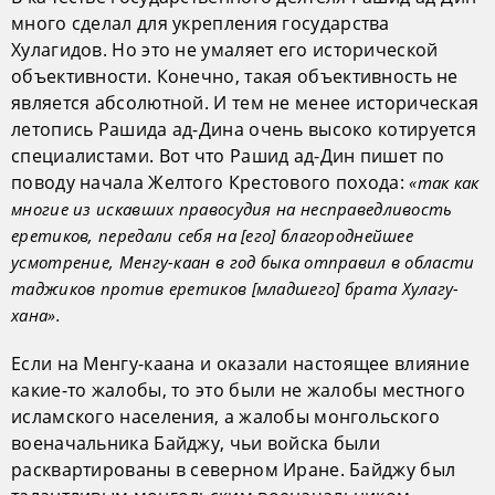
много сделал для укрепления государства
Хулагидов. Но это не умаляет его исторической
объективности. Конечно, такая объективность не
является абсолютной. И тем не менее историческая
летопись Рашида ад-Дина очень высоко котируется
специалистами. Вот что Рашид ад-Дин пишет по
поводу начала Желтого Крестового похода:
«так как
многие из искавших правосудия на несправедливость
еретиков, передали себя на [его] благороднейшее
усмотрение, Менгу-каан в год быка отправил в области
таджиков против еретиков [младшего] брата Хулагу-
хана».
Если на Менгу-каана и оказали настоящее влияние
какие-то жалобы, то это были не жалобы местного
исламского населения, а жалобы монгольского
военачальника Байджу, чьи войска были
расквартированы в северном Иране. Байджу был