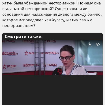
хатун была убежденной несторианкой? Почему она
стала такой несторианкой? Существовали ли
основания для налаживания диалога между бон-по,
которое исповедовал хан Хулагу, и этим самым
несторианством?
Смотрите также: