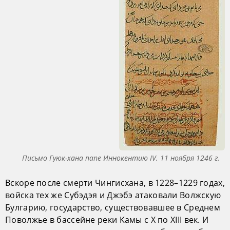
Письмо Гуюк-хана папе Иннокентию IV. 11 ноября 1246 г.
Вскоре после смерти Чингисхана, в 1228–1229 годах,
войска тех же Субэдэя и Джэбэ атаковали Волжскую
Булгарию, государство, существовавшее в Среднем
Поволжье в бассейне реки Камы с X по XIII век. И