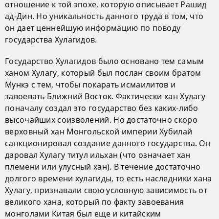
отношение к той эпохе, которую описывает Рашид
ад-Дин. Но уникальность данного труда в том, что
он дает ценнейшую информацию по поводу
государства Хулагидов.
Государство Хулагидов было основано тем самым
ханом Хулагу, который был послан своим братом
Мункэ с тем, чтобы покарать исмаилитов и
завоевать Ближний Восток. Фактически хан Хулагу
поначалу создал это государство без каких-либо
высочайших соизволений. Но достаточно скоро
верховный хан Монгольской империи Хубилай
санкционировал создание данного государства. Он
даровал Хулагу титул ильхан (что означает хан
племени или улусный хан). В течение достаточно
долгого времени хулагиды, то есть наследники хана
Хулагу, признавали свою условную зависимость от
великого хана, который по факту завоевания
монголами Китая был еще и китайским