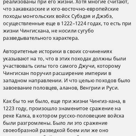
реализованы при его жизни. Хотя многие считают,
что закавказские и юго-восточно-европейские
походы монгольских войск Субэдэя и Джэбэ,
осуществленные еще в 1222–1224 годах, то есть при
жизни Чингисхана, не носили сугубо
разведывательного характера.
Авторитетные историки в своих сочинениях
указывают на то, что в этих походах должны были
участвовать силы того самого Джучи, которому
Чингисхан поручил расширение империи в
западном направлении. И что целью походов было
завоевание половцев, аланов, Венгрии и Руси.
Как бы то ни было, еще при жизни Чингиз-хана, в
1223 году, произошло знаменитое сражение на
реке Калка, в котором русско-половецкие войска
были разгромлены. Было ли это сражение
своеобразной разведкой боем или же оно