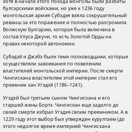
хотя в начале этого похода монголы были разбиты
булгарскими войсками, но уже к 1236 году
монгольская армия Субэдэя взяла сокрушительный
реванш за это поражение и полностью разгромила
Волжскую Булгарию, которая была включена в
состав Улуса Джучи, то есть Золотой Орды на
правах некоторой автономии.
Субэдэй и Джэбэ были теми полководцами, которые
осуществляли завоевания по повелению
властителей монгольской империи. После смерти
Чингисхана властителем этой империи стал его
преемник хан Угэдэй (1186–1241).
Угэдэй был третьим сыном Чингисхана и его
старшей жены Бортэ. Чингисхан еще задолго до
своей смерти избрал Угэдэя своим преемником. А в
1229 году этот выбор был утвержден курултаем (до
этого недолгое время империей Чингисхана