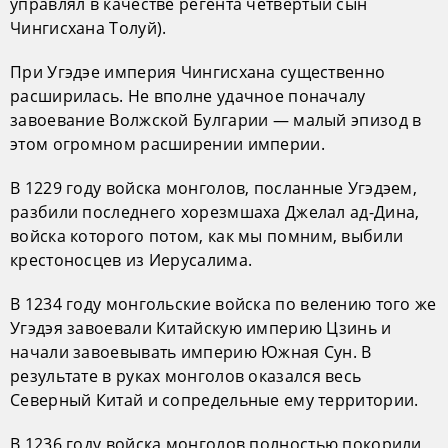
управлял в качестве регента четвертый сын
Чингисхана Толуй).
При Угэдэе империя Чингисхана существенно
расширилась. Не вполне удачное поначалу
завоевание Волжской Булгарии — малый эпизод в
этом огромном расширении империи.
В 1229 году войска монголов, посланные Угэдэем,
разбили последнего хорезмшаха Джелал ад-Дина,
войска которого потом, как мы помним, выбили
крестоносцев из Иерусалима.
В 1234 году монгольские войска по велению того же
Угэдэя завоевали Китайскую империю Цзинь и
начали завоевывать империю Южная Сун. В
результате в руках монголов оказался весь
Северный Китай и сопредельные ему территории.
В 1236 году войска монголов полностью покорили