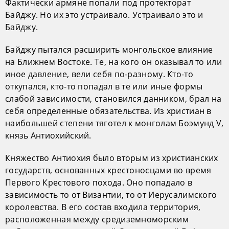
Фактически армяне попали под протекторат
Байджу. Но их это устраивало. Устраивало это и
Байджу.
Байджу пытался расширить монгольское влияние
на Ближнем Востоке. Те, на кого он оказывал то или
иное давление, вели себя по-разному. Кто-то
откупался, кто-то попадал в те или иные формы
слабой зависимости, становился данником, брал на
себя определенные обязательства. Из христиан в
наибольшей степени тяготел к монголам Боэмунд V,
князь Антиохийский.
Княжество Антиохия было вторым из христианских
государств, основанных крестоносцами во время
Первого Крестового похода. Оно попадало в
зависимость то от Византии, то от Иерусалимского
королевства. В его состав входила территория,
расположенная между средиземноморским