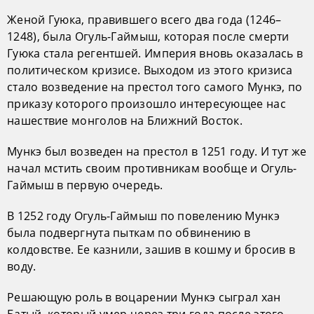
Женой Гуюка, правившего всего два года (1246–
1248), была Огуль-Гаймыш, которая после смерти
Гуюка стала регентшей. Империя вновь оказалась в
политическом кризисе. Выходом из этого кризиса
стало возведение на престол того самого Мункэ, по
приказу которого произошло интересующее нас
нашествие монголов на Ближний Восток.
Мункэ был возведен на престол в 1251 году. И тут же
начал мстить своим противникам вообще и Огуль-
Гаймыш в первую очередь.
В 1252 году Огуль-Гаймыш по повелению Мункэ
была подвергнута пыткам по обвинению в
колдовстве. Ее казнили, зашив в кошму и бросив в
воду.
Решающую роль в воцарении Мункэ сыграл хан
Батый, который умер через три года после этого