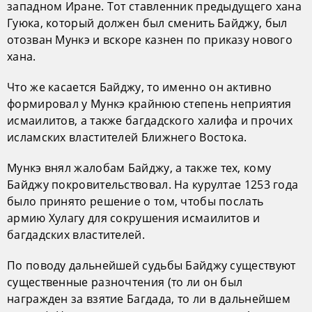
западном Иране. Тот ставленник предыдущего хана
Гуюка, который должен был сменить Байджу, был
отозван Мункэ и вскоре казнен по приказу нового
хана.
Что же касается Байджу, то именно он активно
формировал у Мункэ крайнюю степень неприятия
исмаилитов, а также багдадского халифа и прочих
исламских властителей Ближнего Востока.
Мункэ внял жалобам Байджу, а также тех, кому
Байджу покровительствовал. На курултае 1253 года
было принято решение о том, чтобы послать
армию Хулагу для сокрушения исмаилитов и
багдадских властителей.
По поводу дальнейшей судьбы Байджу существуют
существенные разночтения (то ли он был
награжден за взятие Багдада, то ли в дальнейшем