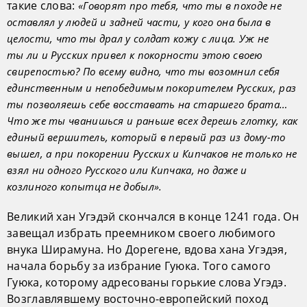
такие слова:
«Говорят про тебя, что ты в походе не
оставлял у людей и задней части, у кого она была в
целости, что ты драл у солдат кожу с лица. Уж не
ты ли и Русских привел к покорности этою своею
свирепостью? По всему видно, что ты возомнил себя
единственным и непобедимым покорителем Русских, раз
ты позволяешь себе восставать на старшего брата…
Что же ты чванишься и раньше всех дерешь глотку, как
единый вершитель, который в первый раз из дому-то
вышел, а при покорении Русских и Кипчаков не только не
взял ни одного Русского или Кипчака, но даже и
козлиного копытца не добыл».
Великий хан Угэдэй скончался в конце 1241 года. Он
завещал избрать преемником своего любимого
внука Ширамуна. Но Дорегене, вдова хана Угэдэя,
начала борьбу за избрание Гуюка. Того самого
Гуюка, которому адресованы горькие слова Угэдэ.
Возглавлявшему восточно-европейский поход