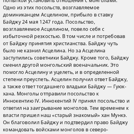
попыткой установить отношения с монголами.
Одно из этих посольств, возглавляемое
доминиканцем Асцелином, прибыло в ставку
Байджу 24 мая 1247 года. Посольство,
возглавляемое Асцелином, повело себя с
избыточной резкостью. В том числе и потребовав
от Байджу принятия христианства. Байджу чуть
было не казнил Асцелина. Но за Асцелина
заступились советники Байджу. Кроме того, Байджу
сменил другой монгольский военачальник. Это
помогло Асцелину и уцелеть, и в определенной
степени преуспеть. Асцелин получил ответ Байджу,
а также ответ тогдашнего владыки Байджу — Гуюк-
хана. Монголы отправили посольство к
Иннокентию IV. Иннокентий IV принял посольство и
ответил на заигрывание монголов. Тем временем к
власти пришел наш «старый знакомый» хан Мункэ.
Он благоволил Байджу и подтвердил право Байджу
командовать войсками монголов в северо-