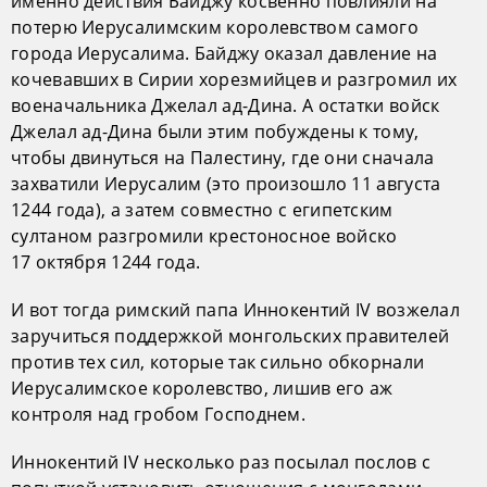
именно действия Байджу косвенно повлияли на
потерю Иерусалимским королевством самого
города Иерусалима. Байджу оказал давление на
кочевавших в Сирии хорезмийцев и разгромил их
военачальника Джелал ад-Дина. А остатки войск
Джелал ад-Дина были этим побуждены к тому,
чтобы двинуться на Палестину, где они сначала
захватили Иерусалим (это произошло 11 августа
1244 года), а затем совместно с египетским
султаном разгромили крестоносное войско
17 октября 1244 года.
И вот тогда римский папа Иннокентий IV возжелал
заручиться поддержкой монгольских правителей
против тех сил, которые так сильно обкорнали
Иерусалимское королевство, лишив его аж
контроля над гробом Господнем.
Иннокентий IV несколько раз посылал послов с