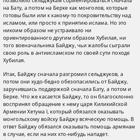
позволило сельджукам сориентироваться сначала
на Бату, а потом на Берке как монголов, которые
готовы были или к какому-то покровительству над
исламом, или просто к принятию ислама. Но это
никоим образом не устраивало ни
ориентированного другим образом Хубилая, ни
того военачальника Байджу, чьи жалобы сыграли
свою роль в антиисламском по своей сути походе
Хубилая.
Итак, Байджу сначала разгромил сельджуков, а
потом они худо-бедно обезопасились от Байджу,
заручившись поддержкой сначала Бату, а потом и
Берке. Что же касается Байджу, то он благосклонно
воспринял обращение к нему царя Киликийской
Армении Хетума I, который обязался оказывать
монгольскому войску Байджу всяческую помощь. В
ответ Байджу обязался оказывать помощь армянам
в случае, если на них кто-нибудь нападет.