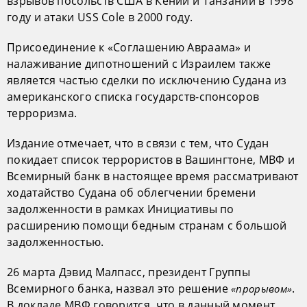
взрывов посольств США в Кении и Танзании в 1998
году и атаки USS Cole в 2000 году.
Присоединение к «Соглашению Авраама» и
налаживание дипотношений с Израилем также
является частью сделки по исключению Судана из
американского списка государств-спонсоров
терроризма.
Издание отмечает, что в связи с тем, что Судан
покидает список террористов в Вашингтоне, МВФ и
Всемирный банк в настоящее время рассматривают
ходатайство Судана об облегчении бремени
задолженности в рамках Инициативы по
расширению помощи бедным странам с большой
задолженностью.
26 марта Дэвид Малпасс, президент Группы
Всемирного банка, назвал это решение
.
«прорывом»
В докладе МВФ говорится, что в данный момент