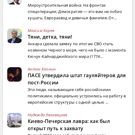
Мироустроительная война: На фронтах
спецоперации; Демократия — это вам не лобио
кушать; Евроразвод и девичья фамилия; От...
Максим Карев
Тяни, детка, тяни!
Анкара сделала заявку по итогам СВО стать
хозяином Черного моря, чего не было с момента
Кючук-Кайнарджийского мира (1774...
Антон Копнин
ПАСЕ утвердила штат гауляйтеров для
пост-России
Эти люди, называющие себя российскими
политиками, официально устроились на работу в
европейские структуры с одной целью ...
Надежда Ляховецкая
Киево-Печерская лавра: как был
открыт путь к захвату