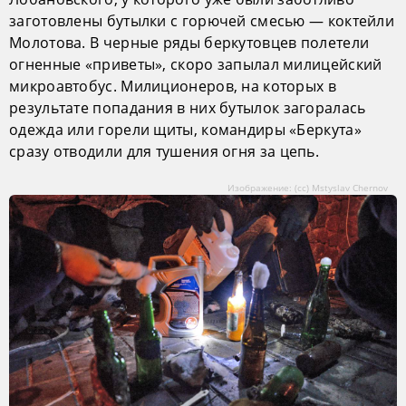
заготовлены бутылки с горючей смесью — коктейли
Молотова. В черные ряды беркутовцев полетели
огненные «приветы», скоро запылал милицейский
микроавтобус. Милиционеров, на которых в
результате попадания в них бутылок загоралась
одежда или горели щиты, командиры «Беркута»
сразу отводили для тушения огня за цепь.
Изображение: (cc) Mstyslav Chernov