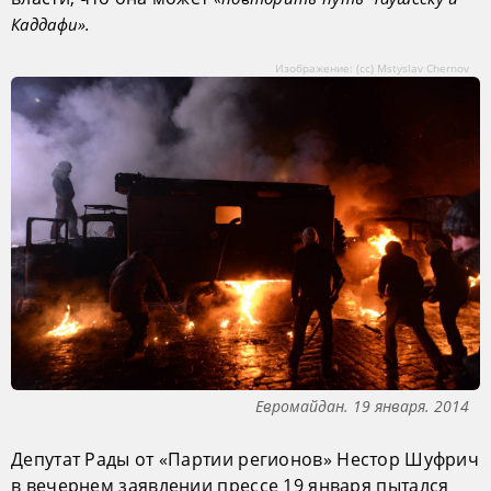
Каддафи».
Изображение: (сс) Mstyslav Chernov
Евромайдан. 19 января. 2014
Депутат Рады от «Партии регионов» Нестор Шуфрич
в вечернем заявлении прессе 19 января пытался