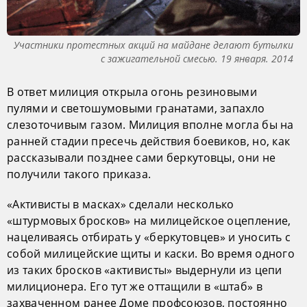
Участники протестных акций на майдане делают бутылки
с зажигательной смесью. 19 января. 2014
В ответ милиция открыла огонь резиновыми
пулями и светошумовыми гранатами, запахло
слезоточивым газом. Милиция вполне могла бы на
ранней стадии пресечь действия боевиков, но, как
рассказывали позднее сами беркутовцы, они не
получили такого приказа.
«Активисты в масках» сделали несколько
«штурмовых бросков» на милицейское оцепление,
нацеливаясь отбирать у «беркутовцев» и уносить с
собой милицейские щиты и каски. Во время одного
из таких бросков «активисты» выдернули из цепи
милиционера. Его тут же оттащили в «штаб» в
захваченном ранее Доме профсоюзов, постоянно