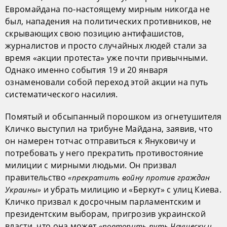
Евромайдана по-настоящему мирным никогда не
был, нападения на политических противников, не
скрывающих свою позицию антифашистов,
журналистов и просто случайных людей стали за
время «акции протеста» уже почти привычными.
Однако именно события 19 и 20 января
ознаменовали собой переход этой акции на путь
систематического насилия.
Помятый и обсыпанный порошком из огнетушителя
Кличко выступил на трибуне Майдана, заявив, что
он намерен тотчас отправиться к Януковичу и
потребовать у него прекратить противостояние
милиции с мирными людьми. Он призвал
правительство
«прекратить войну против граждан
и убрать милицию и «Беркут» с улиц Киева.
Украины»
Кличко призвал к досрочным парламентским и
президентским выборам, пригрозив украинской
власти, что она может
«повторить путь Чаушеску и