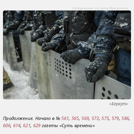
Изображение: (сс) Sasha Maksymenko
«Беркут»
Продолжение. Начало в №
561
,
565
,
569
,
573
,
575
,
579
,
586
,
606
,
614
,
621
,
629
газеты «Суть времени»