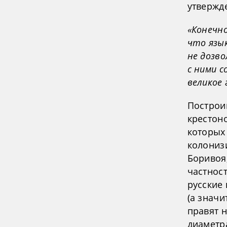
утвержд
«Конечно
что язык
не дозво
с ними 
великое 
Построи
крестоно
которых
колонизи
Боривоя
частнос
русские
(а значи
правят н
диаметр