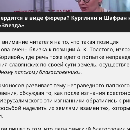
вердится в виде фюрера? Кургинян и Шафран 
«Звезда»
внимание читателя на то, что такая позиция
ва очень близка к позиции А. К. Толстого, изло
Боривой», где речь тоже идет о попытке неправе
ния славянских по своей сути земель, осуществл
дному папскому благословению»
.
омоносов развивает тему неправедного папского
вения, обсуждая то, как после изгнания крестон
 Иерусалимского эти изгнанники обратились к р
росьбой наделить их землями взамен тех, котор
и.
ов пишет о том, что папа римский благословил 