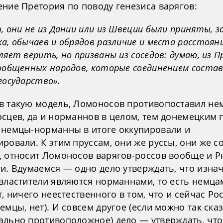
ение Претория по поводу генезиса варягов:
, они не из Дании или из Швеции были приняты, 
а, обычаев и обрядов различие и места расстояни
ляет верить, но призваны из соседов: думаю, из П
сообщенных народов, которые соединением соста
государство».
в такую модель, Ломоносов противопоставил не
сцев, да и норманнов в целом, тем донемецким 
 немцы-норманны в итоге оккупировали и
ровали. К этим пруссам, они же руссы, они же с
, относит Ломоносов варягов-россов вообще и Р
ти. Вдумаемся — одно дело утверждать, что изн
 властители являются норманнами, то есть немца
т, ничего неестественного в том, что и сейчас Ро
емцы, нет). И совсем другое (если можно так сказ
ально противоположное) дело — утверждать, что