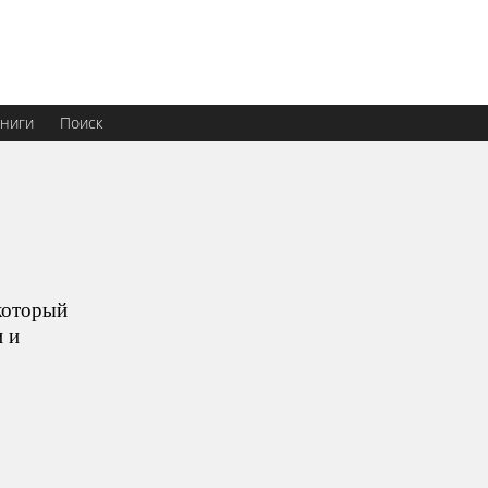
ниги
Поиск
 который
 и