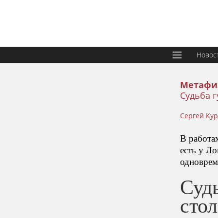
Новос
Метафи
Судьба г
Сергей Ку
В работах
есть у Л
одновреме
Суд
сто