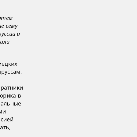
затем
е сему
руссии и
вили
мецких
пруссам,
оратники
юрика в
ачальные
ми
ссией
ать,