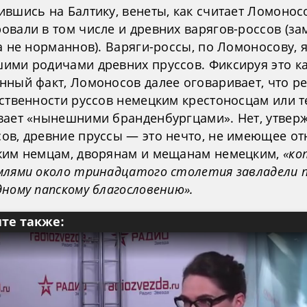
вшись на Балтику, венеты, как считает Ломонос
вали в том числе и древних варягов-россов (за
а не норманнов). Варяги-россы, по Ломоносову, 
ими родичами древних пруссов. Фиксируя это к
нный факт, Ломоносов далее оговаривает, что ре
ственности руссов немецким крестоносцам или т
вает «нынешними бранденбургцами». Нет, утвер
ов, древние пруссы — это нечто, не имеющее о
жим немцам, дворянам и мещанам немецким,
«ко
млями около тринадцатого столетия завладели 
ному папскому благословению».
те также: