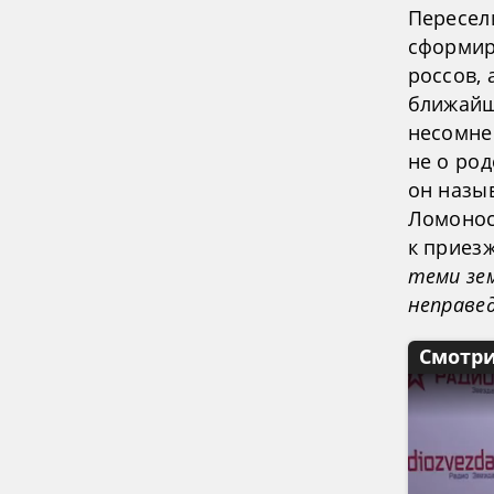
Пересели
сформиро
россов, 
ближайш
несомне
не о род
он назы
Ломонос
к приез
теми зе
неправед
Смотри