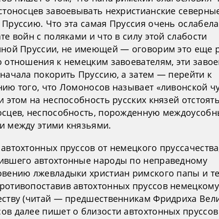
естоносцев завоевывать нехристианские северные
 Пруссию. Что эта самая Пруссия очень ослабела
те войн с поляками и что в силу этой слабости
нной Пруссии, не имеющей — оговорим это еще 
о отношения к немецким завоевателям, эти завое
сначала покорить Пруссию, а затем — перейти к
нию того, что Ломоносов называет «ливонской ч
и этом на неспособность русских князей отстоять
осцев, неспособность, порожденную междоусоб
и между этими князьями.
 автохтонных пруссов от немецкого пруссачества
ившего автохтонные народы по неправедному
овению лжевладыки христиан римского папы и т
ротивопоставив автохтонных пруссов немецкому
еству (читай — предшественникам Фридриха Вели
ов далее пишет о близости автохтонных пруссов 