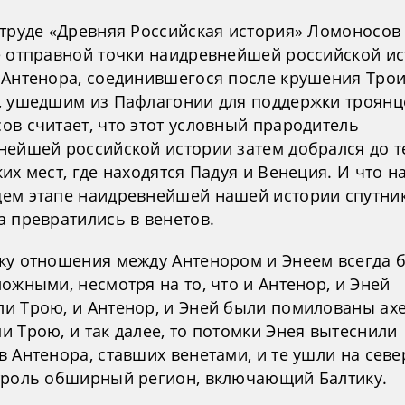
 труде «Древняя Российская история» Ломоносов 
е отправной точки наидревнейшей российской и
 Антенора, соединившегося после крушения Трои
, ушедшим из Пафлагонии для поддержки троянц
ов считает, что этот условный прародитель
нейшей российской истории затем добрался до т
их мест, где находятся Падуя и Венеция. И что н
ем этапе наидревнейшей нашей истории спутни
а превратились в венетов.
ку отношения между Антенором и Энеем всегда 
ожными, несмотря на то, что и Антенор, и Эней
и Трою, и Антенор, и Эней были помилованы ах
 Трою, и так далее, то потомки Энея вытеснили
 Антенора, ставших венетами, и те ушли на север
троль обширный регион, включающий Балтику.