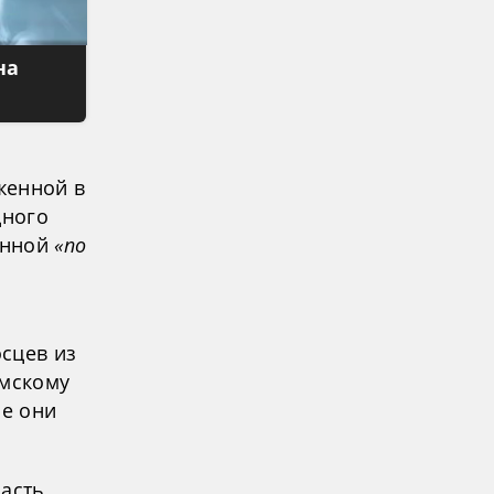
на
женной в
дного
енной
«по
осцев из
имскому
ые они
часть