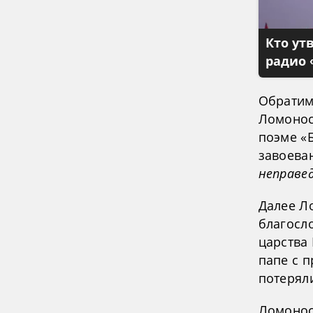
Кто ут
радио 
Обратим 
Ломоносо
поэме «
завоева
неправе
Далее Л
благосло
царства
папе с п
потерял
Ломонос