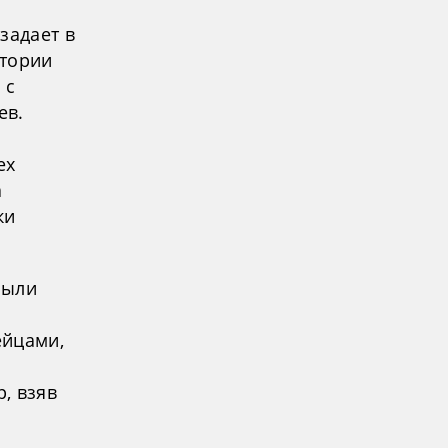
задает в
стории
 с
ев.
ех
а
ки
были
ейцами,
, взяв