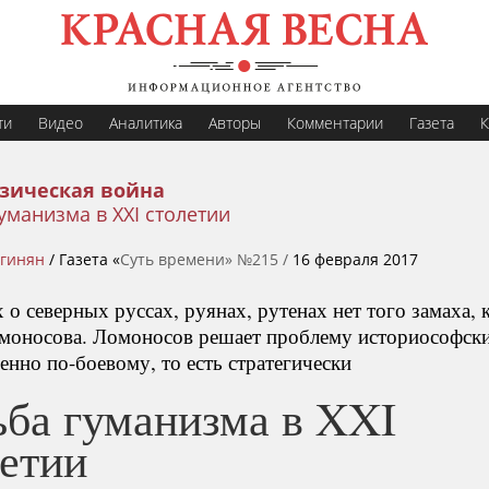
ти
Видео
Аналитика
Авторы
Комментарии
Газета
К
зическая война
уманизма в XXI столетии
ргинян
/ Газета «
Суть времени» №215 /
16 февраля 2017
 о северных руссах, руянах, рутенах нет того замаха,
омоносова. Ломоносов решает проблему историософски
нно по-боевому, то есть стратегически
ьба гуманизма в XXI
летии