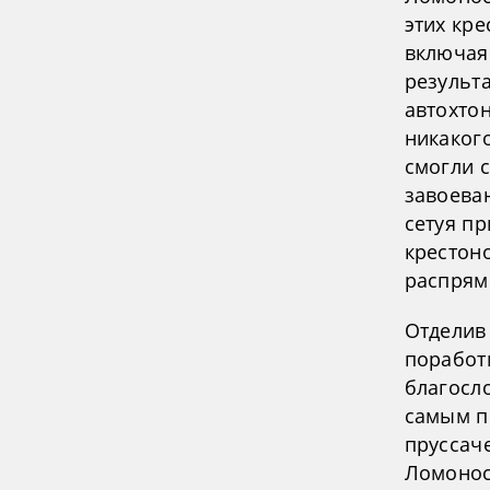
этих кр
включая
результа
автохто
никаког
смогли 
завоева
сетуя пр
крестон
распрям
Отделив
поработ
благосл
самым п
пруссач
Ломонос