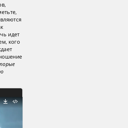
ов,
метьте,
являются
ак
чь идет
ем, кого
ждает
тношение
торые
по