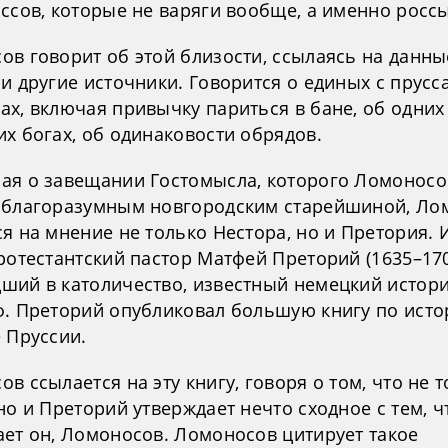
ссов, которые не варяги вообще, а именно россы
ов говорит об этой близости, ссылаясь на данны
и другие источники. Говорится о единых с прусс
х, включая привычку париться в бане, об одних 
х богах, об одинаковости обрядов.
ая о завещании Гостомысла, которого Ломоносо
 благоразумным новгородским старейшиной, Ло
я на мнение не только Нестора, но и Претория. 
ротестантский пастор Матфей Преторий (1635–170
ший в католичество, известный немецкий истори
ф. Преторий опубликовал большую книгу по исто
 Пруссии.
в ссылается на эту книгу, говоря о том, что не 
но и Преторий утверждает нечто сходное с тем, ч
ает он, Ломоносов. Ломоносов цитирует такое