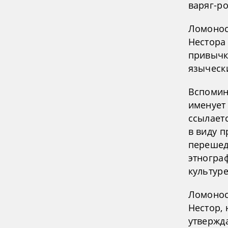
варяг-ро
Ломонос
Нестора 
привычка
язычески
Вспомин
именует
ссылаетс
в виду п
перешед
этногра
культуре
Ломоносо
Нестор, 
утвержд