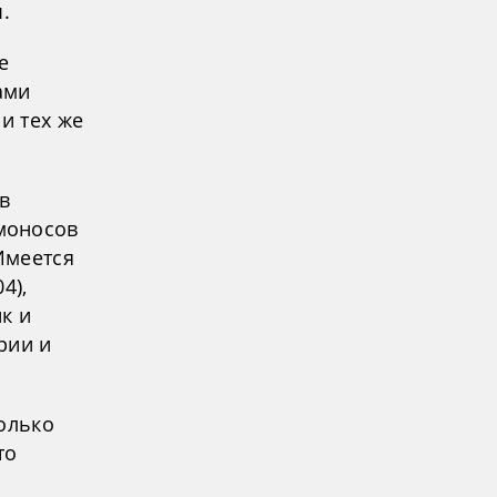
.
е
ами
и тех же
в
моносов
Имеется
4),
к и
рии и
только
то