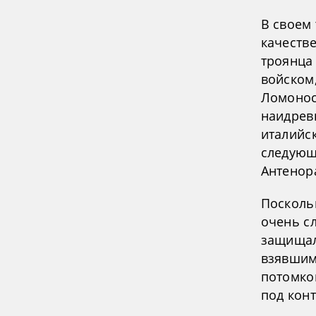
В своем
качеств
троянца
войском
Ломонос
наидрев
италийск
следующ
Антенор
Посколь
очень сл
защищал
взявшими
потомков
под кон