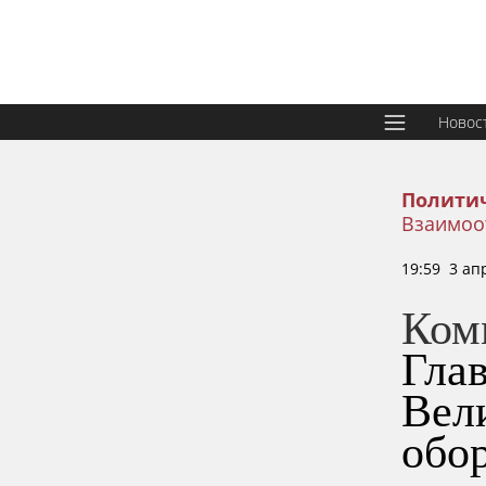
Новос
Политич
Взаимоо
19:59 3 ап
Ком
Гла
Вел
обо