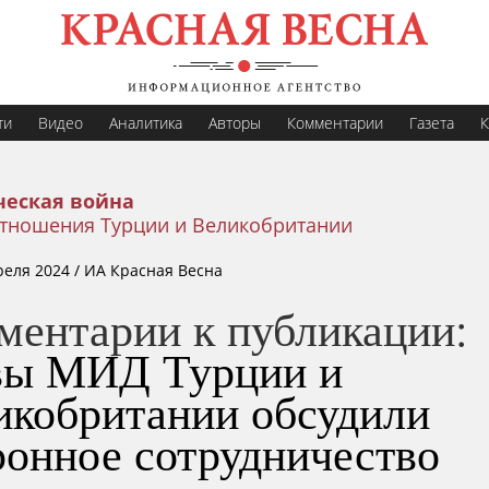
ти
Видео
Аналитика
Авторы
Комментарии
Газета
К
еская война
тношения Турции и Великобритании
реля 2024
/ ИА Красная Весна
ментарии к публикации:
вы МИД Турции и
икобритании обсудили
ронное сотрудничество