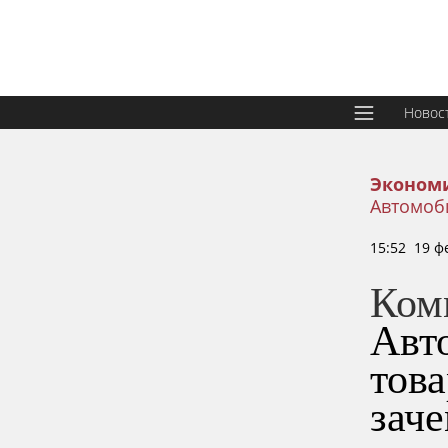
Новос
Эконом
Автомоб
15:52 19 ф
Ком
Авт
тов
зач