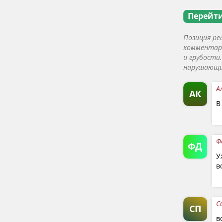
Перейти
Позиция ре
комментари
и грубости
нарушающие
А
АК
В
Ф
ФД
У
в
С
СП
в