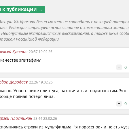
 к публикации →
дакции ИА Красная Весна может не совпадать с позицией авторо
ев. Редакция запрещает использование в комментариях мата, о
. Недопустимы экстремистские высказывания, а также иные сооб
 закон Российской Федерации.
лексей Кулепов
20:57 19.02.26
 качестве эпитафии?
0
+
едор Дорофеев
22:26 19.02.26
жасно. Упасть ниже плинтуса, накосячить и гордится этим. Это
ообще полная потеря лица.
0
+
ергей Пластинин
23:44 23.02.26
спомнились строки из мультфильма: "я поросенок - и не стыжусь