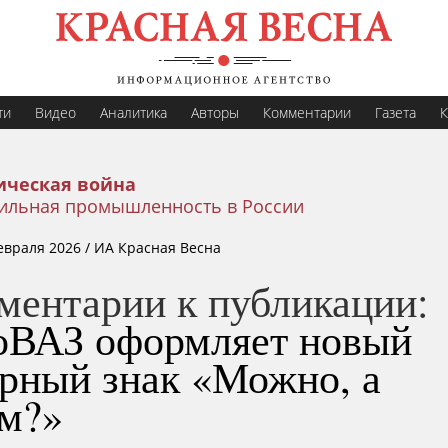
ти
Видео
Аналитика
Авторы
Комментарии
Газета
К
ическая война
ильная промышленность в России
евраля 2026
/ ИА Красная Весна
ментарии к публикации:
оВАЗ оформляет новый
арный знак «Можно, а
ем?»