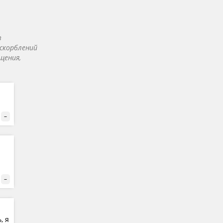
в
скорблений
щения,
–
–
, я