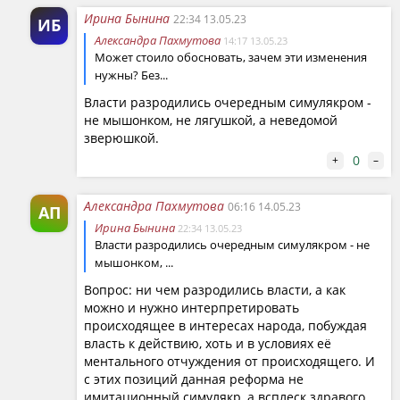
Ирина Бынина
22:34 13.05.23
ИБ
Александра Пахмутова
14:17 13.05.23
Может стоило обосновать, зачем эти изменения
нужны? Без...
Власти разродились очередным симулякром -
не мышонком, не лягушкой, а неведомой
зверюшкой.
0
+
–
Александра Пахмутова
06:16 14.05.23
АП
Ирина Бынина
22:34 13.05.23
Власти разродились очередным симулякром - не
мышонком, ...
Вопрос: ни чем разродились власти, а как
можно и нужно интерпретировать
происходящее в интересах народа, побуждая
власть к действию, хоть и в условиях её
ментального отчуждения от происходящего. И
с этих позиций данная реформа не
имитационный симулякр, а всплеск здравого