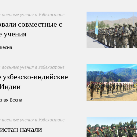
 военные учения в Узбекистане
овали совместные с
е учения
 Весна
 военные учения в Узбекистане
 узбекско-индийские
 Индии
сная Весна
 военные учения в Узбекистане
истан начали