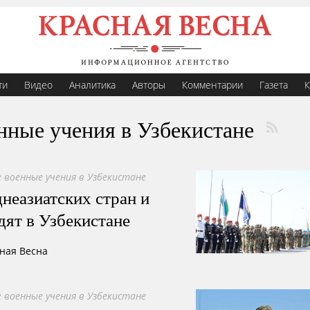
ти
Видео
Аналитика
Авторы
Комментарии
Газета
К
нные учения в Узбекистане
 военные учения в Узбекистане
неазиатских стран и
ят в Узбекистане
сная Весна
 военные учения в Узбекистане