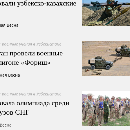
овали узбекско-казахские
ная Весна
 военные учения в Узбекистане
тан провели военные
олигоне «Фориш»
сная Весна
 военные учения в Узбекистане
овала олимпиада среди
вузов СНГ
 Весна