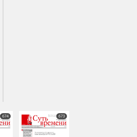
674
673