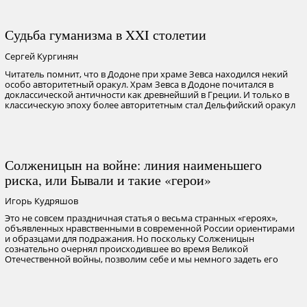
Судьба гуманизма в XXI столетии
Сергей Кургинян
Читатель помнит, что в Додоне при храме Зевса находился некий
особо авторитетный оракул. Храм Зевса в Додоне почитался в
доклассической античности как древнейший в Греции. И только в
классическую эпоху более авторитетным стал Дельфийский оракул
Солженицын на войне: линия наименьшего
риска, или Бывали и такие «герои»
Игорь Кудряшов
Это не совсем праздничная статья о весьма странных «героях»,
объявленных нравственными в современной России ориентирами
и образцами для подражания. Но поскольку Солженицын
сознательно очернял происходившее во время Великой
Отечественной войны, позволим себе и мы немного задеть его