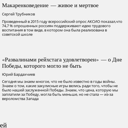
Макаренковедение — живое и мертвое
Сергей Трубников
Проведенный в 2015 году всероссийский опрос АКСИО показал,что
74,7 % опрошенных россиян поддерживают идею трудового
воспитания в том виде, в котором она была реализована в
советской школе
«Развалинами рейхстага удовлетворен» — о Дне
Победы, которого могло не быть
Юрий Бардахчиев
Сегодня мы знаем многое, что не было известно в годы войны.
Знаем о том, какие закулисные игры велись ради того, чтобы не
было нашей заслуженной Победы. Знаем, что цена, которую мы
заплатили за Победу, могла быть меньше, но не стала — из-за
вероломства Запада
лей