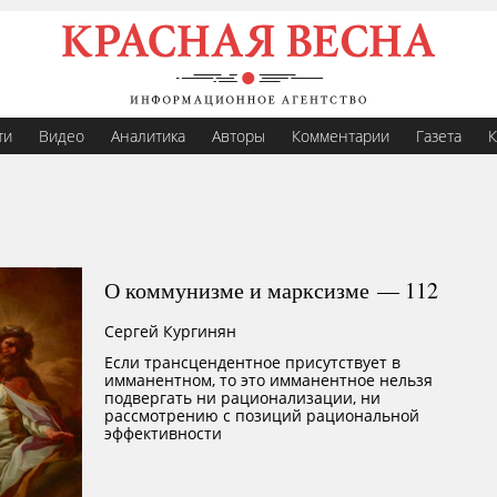
ти
Видео
Аналитика
Авторы
Комментарии
Газета
К
О коммунизме и марксизме — 112
Сергей Кургинян
Если трансцендентное присутствует в
имманентном, то это имманентное нельзя
подвергать ни рационализации, ни
рассмотрению с позиций рациональной
эффективности