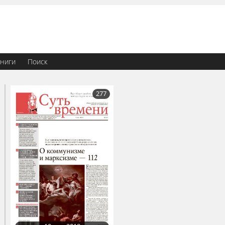
ниги
Поиск
277