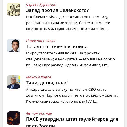
Сергей Кургинян
Запад против Зеленского?
Проблема сейчас для России стоит не между
различными типами жизни, более или менее
комфортными, гедонистическими или нет...
Новости недели
Тотально-точечная война
Мироустроительная война: На фронтах
спецоперации; Демократия — это вам не лобио
кушать; Евроразвод и девичья фамилия; От...
Максим Карев
Тяни, детка, тяни!
Анкара сделала заявку по итогам СВО стать
хозяином Черного моря, чего не было с момента
Кючук-Кайнарджийского мира (1774...
Антон Копнин
ПАСЕ утвердила штат гауляйтеров для
пост-России