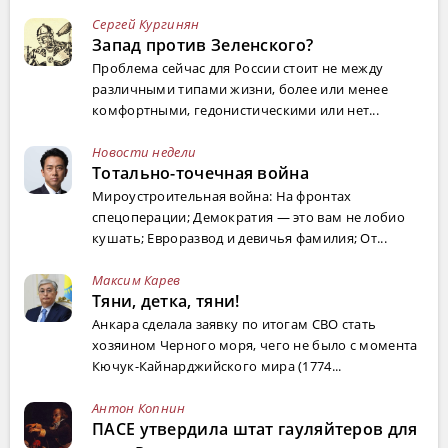
Сергей Кургинян
Запад против Зеленского?
Проблема сейчас для России стоит не между
различными типами жизни, более или менее
комфортными, гедонистическими или нет...
Новости недели
Тотально-точечная война
Мироустроительная война: На фронтах
спецоперации; Демократия — это вам не лобио
кушать; Евроразвод и девичья фамилия; От...
Максим Карев
Тяни, детка, тяни!
Анкара сделала заявку по итогам СВО стать
хозяином Черного моря, чего не было с момента
Кючук-Кайнарджийского мира (1774...
Антон Копнин
ПАСЕ утвердила штат гауляйтеров для