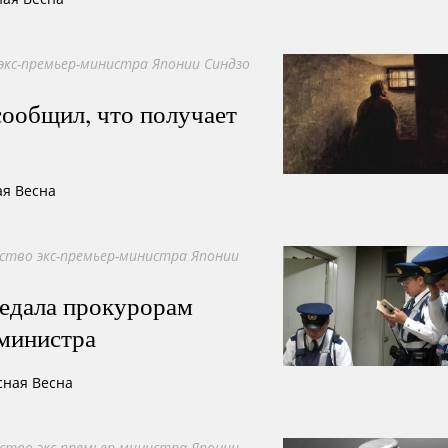
экс-премьер-министра Японии Синдзо
ообщил, что получает
ая Весна
ство экс-премьер-министра Японии
едала прокурорам
-министра
сная Весна
ство экс-премьер-министра Японии