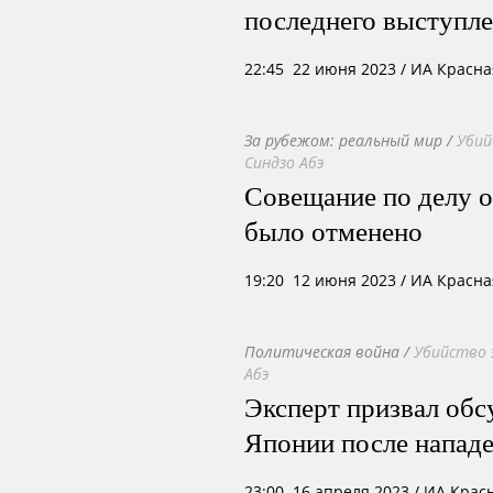
последнего выступле
22:45 22 июня 2023
/ ИА Красна
За рубежом: реальный мир
/
Убий
Синдзо Абэ
Совещание по делу о
было отменено
19:20 12 июня 2023
/ ИА Красна
Политическая война
/
Убийство 
Абэ
Эксперт призвал обс
Японии после напад
23:00 16 апреля 2023
/ ИА Крас