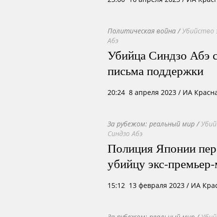
Политическая война
/
Убийство 
Абэ
Убийца Синдзо Абэ с
письма поддержки
20:24 8 апреля 2023
/ ИА Красн
За рубежом: реальный мир
/
Убий
Синдзо Абэ
Полиция Японии пер
убийцу экс-премьер
15:12 13 февраля 2023
/ ИА Кра
За рубежом: реальный мир
/
Убий