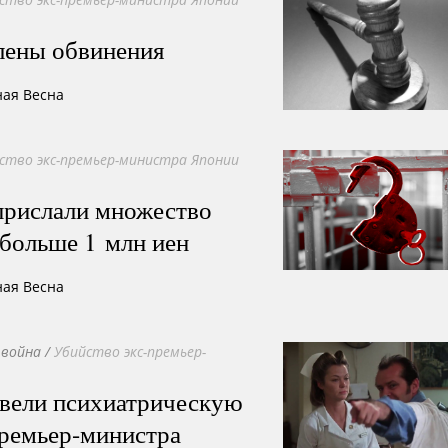
лены обвинения
ная Весна
ство экс-премьер-министра Японии
прислали множество
 больше 1 млн иен
ная Весна
 война
/
Убийство экс-премьер-
овели психиатрическую
премьер-министра