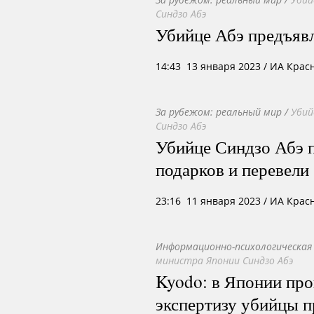
Синдзо Абэ
Убийце Абэ предъяв
14:43 13 января 2023
/ ИА Крас
За рубежом: реальный мир
/
Убий
Синдзо Абэ
Убийце Синдзо Абэ 
подарков и перевели
23:16 11 января 2023
/ ИА Крас
Информационно-психологическая
министра Японии Синдзо Абэ
Kyodo: в Японии пр
экспертизу убийцы 