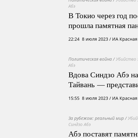
Абэ
В Токио через год п
прошла памятная па
22:24 8 июля 2023
/ ИА Красная
Политическая война
/
Убийство 
Абэ
Вдова Синдзо Абэ на
Тайвань — представи
15:55 8 июля 2023
/ ИА Красная
За рубежом: реальный мир
/
Убий
Синдзо Абэ
Абэ поставят памятн