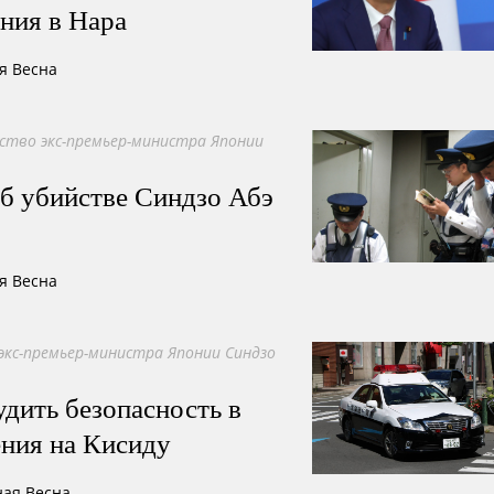
ния в Нара
я Весна
ство экс-премьер-министра Японии
б убийстве Синдзо Абэ
я Весна
экс-премьер-министра Японии Синдзо
удить безопасность в
ения на Кисиду
ная Весна