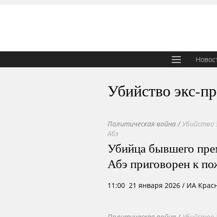
Новос
Убийство экс-п
Политическая война
/
Убийство 
Абэ
Убийца бывшего пре
Абэ приговорен к п
11:00 21 января 2026
/ ИА Крас
Политическая война
/
Убийство 