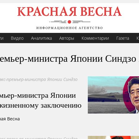
ти
Видео
Аналитика
Авторы
Комментарии
Газета
К
ремьер-министра Японии Синдзо
экс-премьер-министра Японии Синдзо
мьер-министра Японии
ожизненному заключению
ная Весна
экс-премьер-министра Японии Синдзо