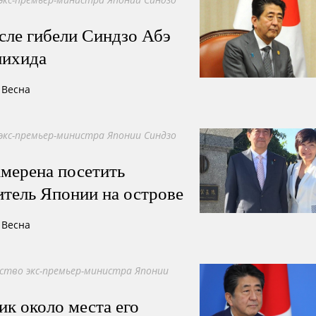
осле гибели Синдзо Абэ
нихида
 Весна
экс-премьер-министра Японии Синдзо
мерена посетить
тель Японии на острове
 Весна
ство экс-премьер-министра Японии
ик около места его