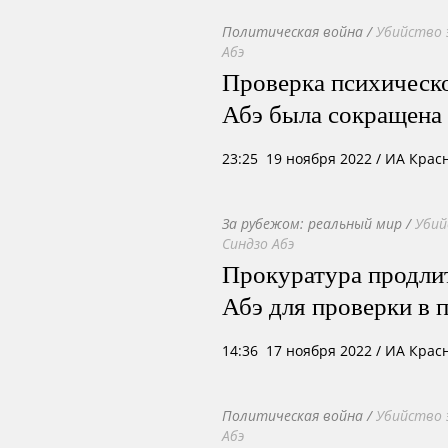
Политическая война
/
Убийство 
Абэ
Проверка психическо
Абэ была сокращена 
23:25 19 ноября 2022
/ ИА Крас
За рубежом: реальный мир
/
Убий
Синдзо Абэ
Прокуратура продлит
Абэ для проверки в 
14:36 17 ноября 2022
/ ИА Крас
Политическая война
/
Убийство 
Абэ