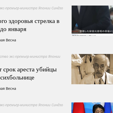
экс-премьер-министра Японии Синдзо
го здоровья стрелка в
до января
ная Весна
ство экс-премьер-министра Японии
 срок ареста убийцы
психбольнице
ная Весна
экс-премьер-министра Японии Синдзо