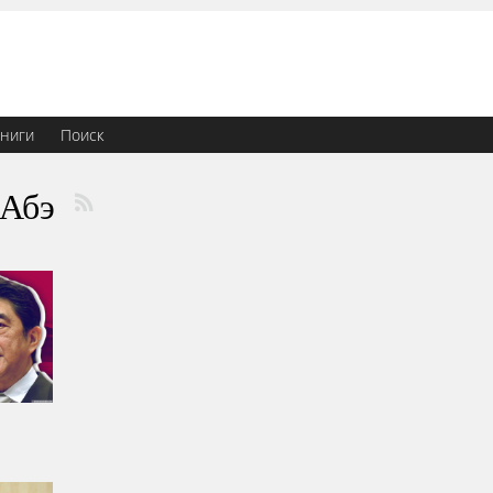
ниги
Поиск
 Абэ