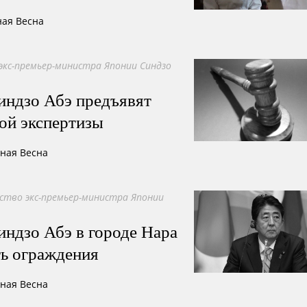
ная Весна
экс-премьер-министра Японии Синдзо
индзо Абэ предъявят
ой экспертизы
сная Весна
ство экс-премьер-министра Японии
индзо Абэ в городе Нара
ть ограждения
сная Весна