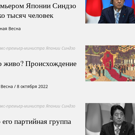
ремьером Японии Синдзо
о тысяч человек
сная Весна
экс-премьер-министра Японии Синдзо
го живо? Происхождение
Весна /
8 октября 2022
экс-премьер-министра Японии Синдзо
 его партийная группа