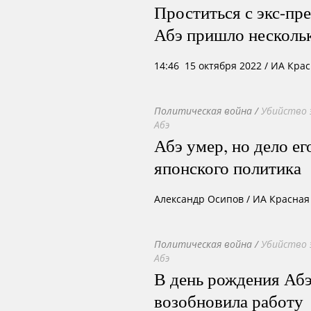
Проститься с экс-п
Абэ пришло нескольк
14:46 15 октября 2022
/ ИА Кра
Политическая война
/
Убийство 
Абэ
Абэ умер, но дело е
японского политика
Александр Осипов
/
ИА Красная 
Политическая война
/
Убийство 
Абэ
В день рождения Абэ
возобновила работу