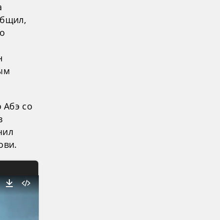
а
общил,
 о
н
ным
 Абэ со
в
чил
ови.