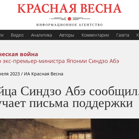
ти
Видео
Аналитика
Авторы
Комментарии
Газета
К
еская война
о экс-премьер-министра Японии Синдзо Абэ
реля 2023
/ ИА Красная Весна
йца Синдзо Абэ сообщил,
учает письма поддержки