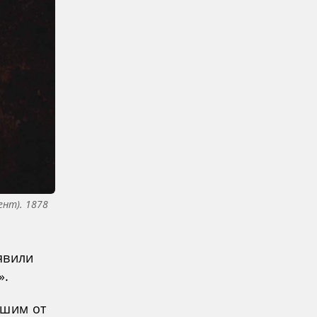
ент). 1878
явили
».
вшим от