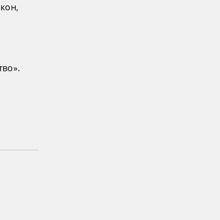
кон,
тво».