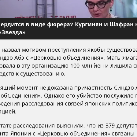
вердится в виде фюрера? Кургинян и Шафран 
«Звезда»
 назвал мотивом преступления якобы существо
индзо Абэ с «Церковью объединения». Мать Ямаг
овала в эту организацию 100 млн йен и лишила с
едств к существованию.
оящий момент не доказана причастность Синдзо 
 объединения». Однако его убийство послужило
ведения расследования связей японских политико
ацией.
тате расследования выяснили, что из 379 депута
нта Японии с «Церковью объединения» связаны 