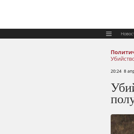
Новос
Политич
Убийств
20:24 8 ап
Уби
пол