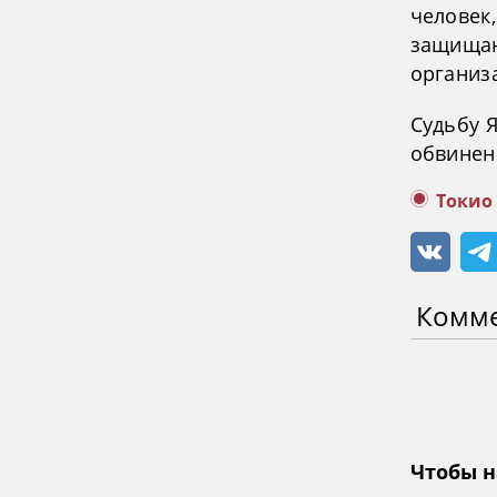
человек,
защищаю
организ
Судьбу 
обвинени
Токио
Комм
Чтобы н