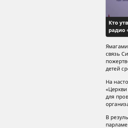
Кто ут
радио 
Ямагами
связь С
пожертв
детей ср
На наст
«Церкви
для про
организ
В резуль
парламе