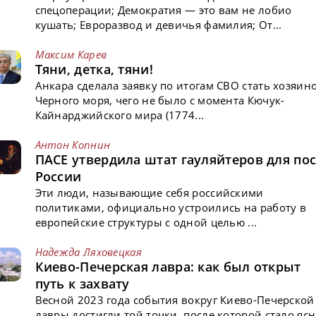
спецоперации; Демократия — это вам не лобио
кушать; Евроразвод и девичья фамилия; От...
Максим Карев
Тяни, детка, тяни!
Анкара сделала заявку по итогам СВО стать хозяин
Черного моря, чего не было с момента Кючук-
Кайнарджийского мира (1774...
Антон Копнин
ПАСЕ утвердила штат гауляйтеров для пос
России
Эти люди, называющие себя российскими
политиками, официально устроились на работу в
европейские структуры с одной целью ...
Надежда Ляховецкая
Киево-Печерская лавра: как был открыт
путь к захвату
Весной 2023 года события вокруг Киево-Печерской
лавры достигли той точки, после которой стало ясн