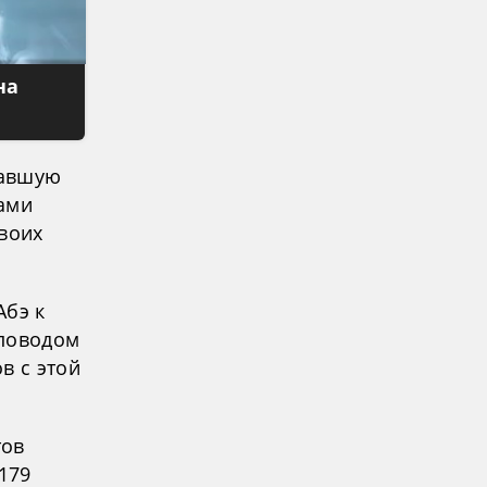
на
вавшую
ами
воих
Абэ к
 поводом
в с этой
тов
179