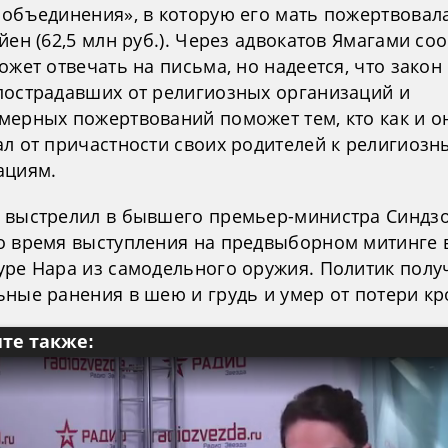
 объединения», в которую его мать пожертвовал
йен (62,5 млн руб.). Через адвокатов Ямагами со
ожет отвечать на письма, но надеется, что закон
пострадавших от религиозных организаций и
мерных пожертвований поможет тем, кто как и о
ал от причастности своих родителей к религиоз
ациям.
 выстрелил в бывшего премьер-министра Синдзо
о время выступления на предвыборном митинге 
уре Нара из самодельного оружия. Политик полу
ьные ранения в шею и грудь и умер от потери кр
те также: