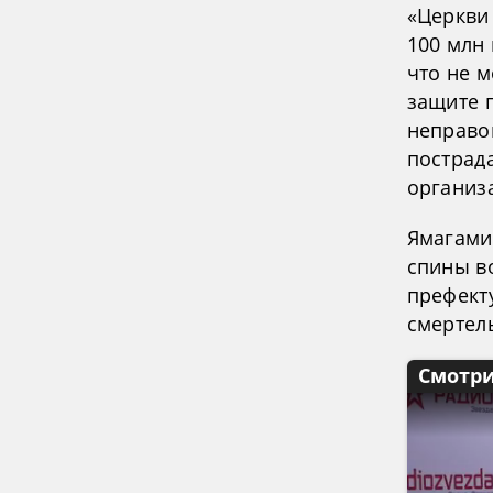
«Церкви
100 млн 
что не м
защите 
неправо
пострад
организ
Ямагами
спины в
префект
смертел
Смотри