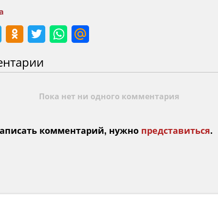
а
ентарии
Пока нет ни одного комментария
аписать комментарий, нужно
представиться
.