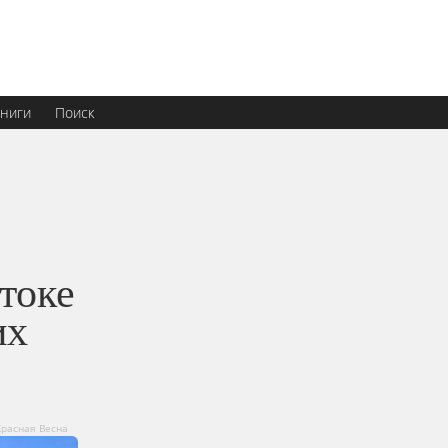
ниги
Поиск
токе
их
Красная Весна