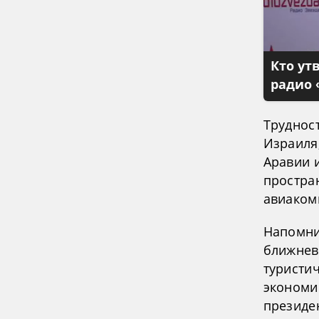
Кто ут
радио 
Трудност
Израиля,
Аравии и
простран
авиаком
Напомни
ближнев
туристи
экономи
президе