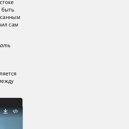
стоке
т быть
исанным
вил сам
вать
ляется
между