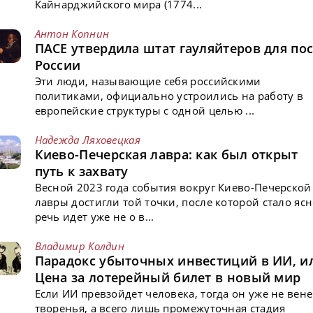
Кайнарджийского мира (1774...
Антон Копнин
ПАСЕ утвердила штат гауляйтеров для пос
России
Эти люди, называющие себя российскими
политиками, официально устроились на работу в
европейские структуры с одной целью ...
Надежда Ляховецкая
Киево-Печерская лавра: как был открыт
путь к захвату
Весной 2023 года события вокруг Киево-Печерской
лавры достигли той точки, после которой стало ясн
речь идет уже не о в...
Владимир Колдин
Парадокс убыточных инвестиций в ИИ, и
Цена за лотерейный билет в новый мир
Если ИИ превзойдет человека, тогда он уже не вен
творенья, а всего лишь промежуточная стадия