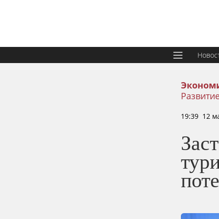
Новос
Эконом
Развитие
19:39 12 м
Зас
тур
пот