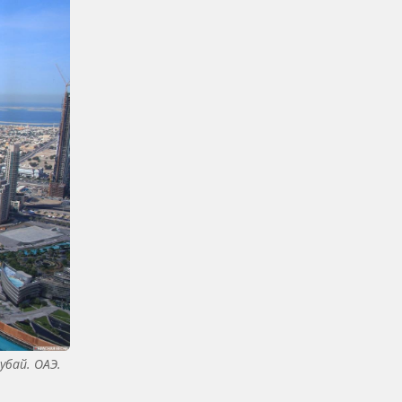
убай. ОАЭ.