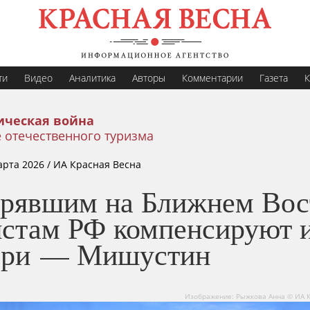
ти
Видео
Аналитика
Авторы
Комментарии
Газета
К
ическая война
 отечественного туризма
арта 2026
/ ИА Красная Весна
трявшим на Ближнем Вос
истам РФ компенсируют 
ери — Мишустин
Изображение: Рыжкова Анна © ИА 