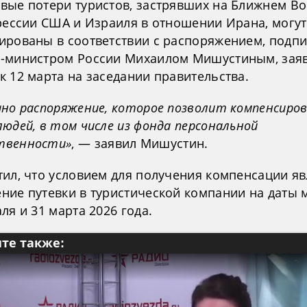
вые потери туристов, застрявших на Ближнем Во
грессии США и Израиля в отношении Ирана, могу
ированы в соответствии с распоряжением, подп
-министром России Михаилом Мишустиным, зая
к 12 марта на заседании правительства.
ано распоряжение, которое позволит компенсиро
юдей, в том числе из фонда персональной
твенности»
, — заявил Мишустин.
тил, что условием для получения компенсации яв
ние путевки в туристической компании на даты 
ля и 31 марта 2026 года.
те также: