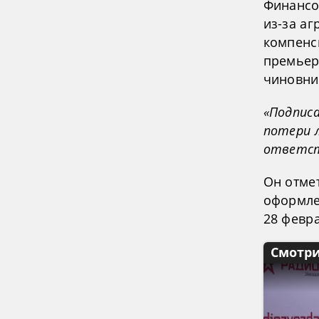
Финансо
из-за а
компенс
премьер
чиновни
«Подпис
потери л
ответс
Он отме
оформле
28 февра
Смотри