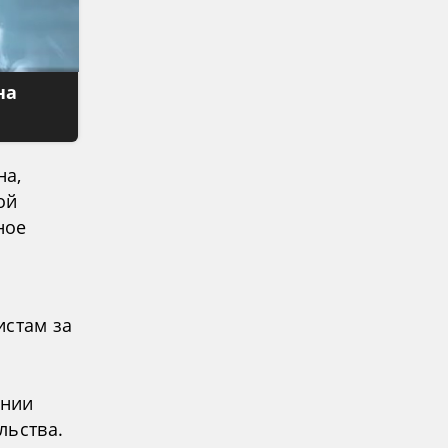
на
на,
ой
ное
истам за
ании
льства.