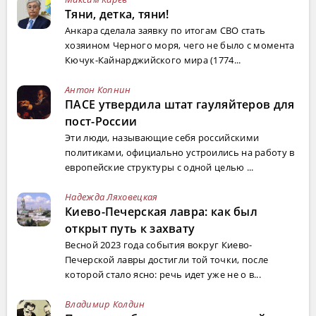
Тяни, детка, тяни!
Анкара сделала заявку по итогам СВО стать
хозяином Черного моря, чего не было с момента
Кючук-Кайнарджийского мира (1774...
Антон Копнин
ПАСЕ утвердила штат гауляйтеров для
пост-России
Эти люди, называющие себя российскими
политиками, официально устроились на работу в
европейские структуры с одной целью ...
Надежда Ляховецкая
Киево-Печерская лавра: как был
открыт путь к захвату
Весной 2023 года события вокруг Киево-
Печерской лавры достигли той точки, после
которой стало ясно: речь идет уже не о в...
Владимир Колдин